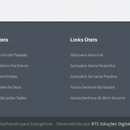
teis
Links Úteis
hora da Piedade
Sántuario Nacional
Divino Pai Eterno
Santuário Santa Teresinha
sericórdias
Santuário da Santa Paulina
 Mãe de Deus
Nossa Senhora de Nazaré
São Judas Tadeu
Nossa Senhora do Bom Socorro
rabalhando para Evangelizar - Desenvolvido por
RTS Soluções Digita