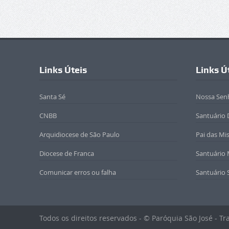
Links Úteis
Links Ú
Santa Sé
Nossa Sen
CNBB
Santuário 
Arquidiocese de São Paulo
Pai das Mi
Diocese de Franca
Santuário
Comunicar erros ou falha
Santuário 
Todos os direitos reservados - © Paróquia São José - T