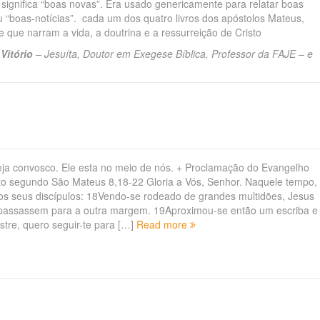
significa “boas novas”. Era usado genericamente para relatar boas
u “boas-notícias”. cada um dos quatro livros dos apóstolos Mateus,
 que narram a vida, a doutrina e a ressurreição de Cristo
Vitório
– Jesuíta, Doutor em Exegese Bíblica, Professor da FAJE – e
ja convosco. Ele esta no meio de nós. + Proclamação do Evangelho
to segundo São Mateus 8,18-22 Gloria a Vós, Senhor. Naquele tempo,
os seus discípulos: 18Vendo-se rodeado de grandes multidões, Jesus
passassem para a outra margem. 19Aproximou-se então um escriba e
stre, quero seguir-te para […]
Read more