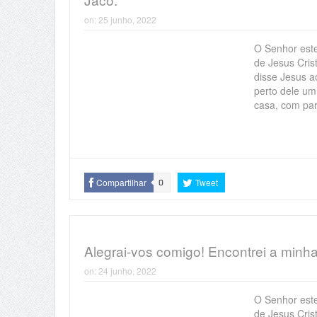
on:
25 junho, 2022
O Senhor este
de Jesus Cris
disse Jesus a
perto dele um
casa, com par
Compartilhar
Tweet
0
Alegrai-vos comigo! Encontrei a minh
on:
24 junho, 2022
O Senhor este
de Jesus Cris