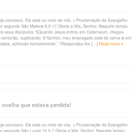
ja convosco. Ele esta no meio de nós. + Proclamação do Evangelho
to segundo São Mateus 8,5-17 Gloria a Vós, Senhor. Naquele tempo,
os seus discípulos: 5Quando Jesus entrou em Cafarnaum, chegou
 centurião, suplicando: 6“Senhor, meu empregado está de cama lá em
alisia, sofrendo horrivelmente”. 7Respondeu-lhe […]
Read more
a ovelha que estava perdida!
ja convosco. Ele esta no meio de nós. + Proclamação do Evangelho
to segundo São Lucas 15,3-7 Gloria a Vós, Senhor. Naquele tempo,