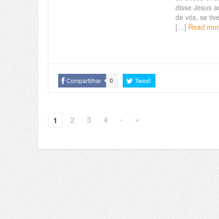
disse Jesus a
de vós, se ti
[…]
Read mo
Compartilhar
Tweet
0
2
3
4
›
»
1