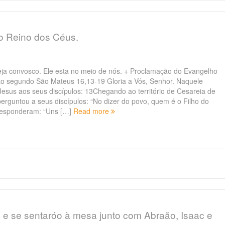
do Reino dos Céus.
ja convosco. Ele esta no meio de nós. + Proclamação do Evangelho
to segundo São Mateus 16,13-19 Gloria a Vós, Senhor. Naquele
Jesus aos seus discípulos: 13Chegando ao território de Cesareia de
perguntou a seus discípulos: “No dizer do povo, quem é o Filho do
sponderam: “Uns […]
Read more
, e se sentaróo à mesa junto com Abraão, Isaac e