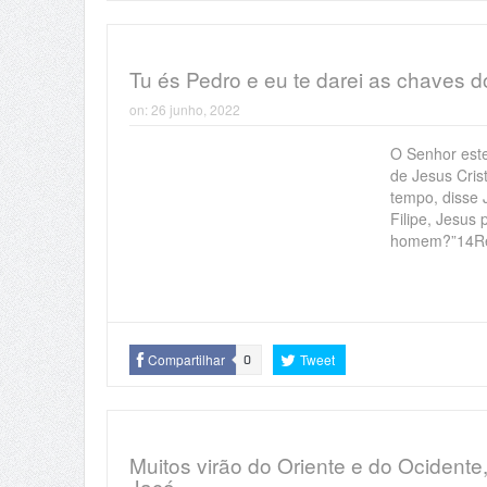
Tu és Pedro e eu te darei as chaves 
on:
26 junho, 2022
O Senhor este
de Jesus Cris
tempo, disse 
Filipe, Jesus 
homem?”14Re
Compartilhar
Tweet
0
Muitos virão do Oriente e do Ocidente
Jacó.