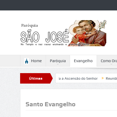
Home
Paróquia
Evangelho
Como Ora
a Sabattini
Reflexão para a Ascensão do Senhor
Últimas
Reunião
Notícias
Santo Evangelho