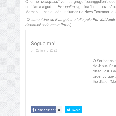
O termo “
evangelho
” vem do grego “euanggelion”, que 
notícias a alguém.
Evangelho
significa “boas-novas” o
Marcos, Lucas e João, incluídos no Novo Testamento, e
(
O comentário do Evangelho é feito pelo
Pe. Jaldemir 
disponibilizado neste Portal
)
Segue-me!
on:
27 junho, 2022
O Senhor este
de Jesus Cris
disse Jesus a
ordenou que 
lhe disse: “Me
Compartilhar
Tweet
0