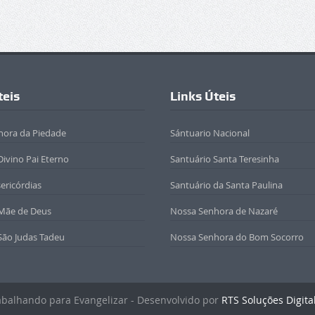
teis
Links Úteis
hora da Piedade
Sántuario Nacional
Divino Pai Eterno
Santuário Santa Teresinha
sericórdias
Santuário da Santa Paulina
 Mãe de Deus
Nossa Senhora de Nazaré
São Judas Tadeu
Nossa Senhora do Bom Socorro
rabalhando para Evangelizar - Desenvolvido por
RTS Soluções Digita