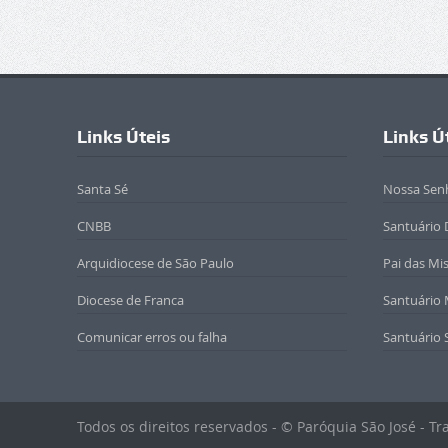
Links Úteis
Links Ú
Santa Sé
Nossa Sen
CNBB
Santuário 
Arquidiocese de São Paulo
Pai das Mi
Diocese de Franca
Santuário
Comunicar erros ou falha
Santuário 
Todos os direitos reservados - © Paróquia São José - T