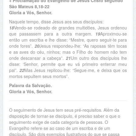
+ Proclamação do Evangelho de Jesus Cristo segundo
São Mateus 8,18-22
Gloria a Vós, Senhor.
Naquele tempo, disse Jesus aos seus discípulos:
18
Vendo-se rodeado de grandes multidões, Jesus ordenou
que passassem para a outra margem.
19
Aproximou-se
então um escriba e lhe disse: “Mestre, quero seguir-te para
onde fores”.
20
Jesus respondeu-lhe: “As raposas têm tocas
e as aves do céu, ninhos; mas o Filho do homem não tem
onde descansar a cabeça”.
21
Um outro dos discípulos lhe
disse: ‘Senhor, permite que eu vá primeiro enterrar meu
pai”.
22
Mas Jesus replicou-lhe: “Segue-me, e deixa que os
mortos sepultem seus mortos”.
Palavra da Salvação.
Gloria a Vós, Senhor.
O seguimento de Jesus tem seus pré-requisitos. Além da
disposição de tornar-se discípulo, é preciso saber o que o
seguimento exige de cada categoria de pessoas. O
Evangelho refere-se ao caso de um escriba e de um
discípulo. São dois exemplos ilustrativos do que se passa