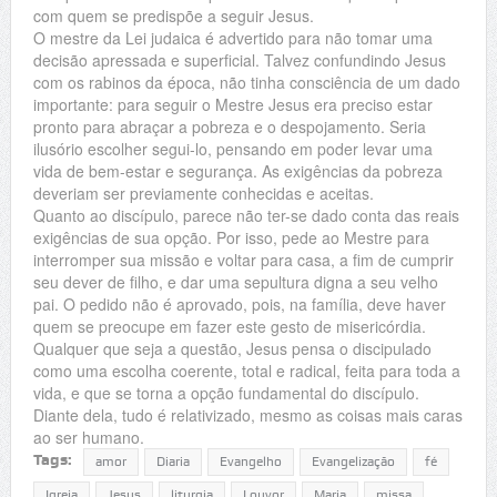
com quem se predispõe a seguir Jesus.
O mestre da Lei judaica é advertido para não tomar uma
decisão apressada e superficial. Talvez confundindo Jesus
com os rabinos da época, não tinha consciência de um dado
importante: para seguir o Mestre Jesus era preciso estar
pronto para abraçar a pobreza e o despojamento. Seria
ilusório escolher segui-lo, pensando em poder levar uma
vida de bem-estar e segurança. As exigências da pobreza
deveriam ser previamente conhecidas e aceitas.
Quanto ao discípulo, parece não ter-se dado conta das reais
exigências de sua opção. Por isso, pede ao Mestre para
interromper sua missão e voltar para casa, a fim de cumprir
seu dever de filho, e dar uma sepultura digna a seu velho
pai. O pedido não é aprovado, pois, na família, deve haver
quem se preocupe em fazer este gesto de misericórdia.
Qualquer que seja a questão, Jesus pensa o discipulado
como uma escolha coerente, total e radical, feita para toda a
vida, e que se torna a opção fundamental do discípulo.
Diante dela, tudo é relativizado, mesmo as coisas mais caras
ao ser humano.
Tags:
amor
Diaria
Evangelho
Evangelização
fé
Igreja
Jesus
liturgia
Louvor
Maria
missa