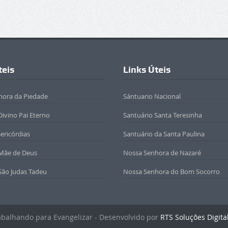
teis
Links Úteis
hora da Piedade
Sántuario Nacional
Divino Pai Eterno
Santuário Santa Teresinha
sericórdias
Santuário da Santa Paulina
 Mãe de Deus
Nossa Senhora de Nazaré
São Judas Tadeu
Nossa Senhora do Bom Socorro
rabalhando para Evangelizar - Desenvolvido por
RTS Soluções Digita