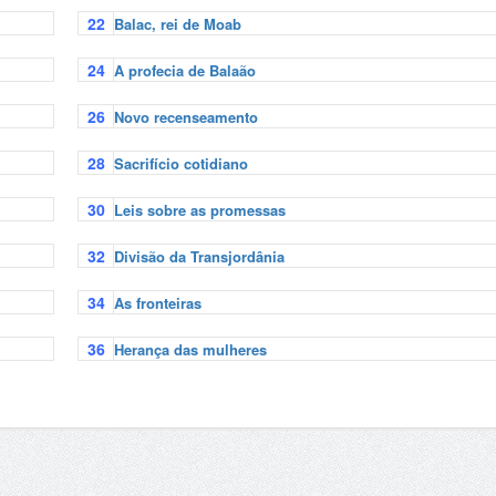
22
Balac, rei de Moab
24
A profecia de Balaão
26
Novo recenseamento
28
Sacrifício cotidiano
30
Leis sobre as promessas
32
Divisão da Transjordânia
34
As fronteiras
36
Herança das mulheres