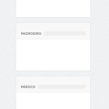
PADROEIRO
PÁROCO