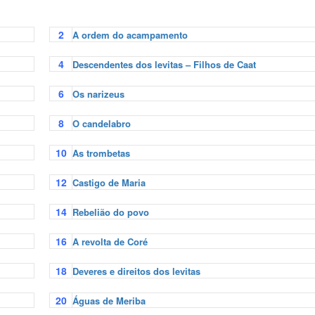
2
A ordem do acampamento
4
Descendentes dos levitas – Filhos de Caat
6
Os narizeus
8
O candelabro
10
As trombetas
12
Castigo de Maria
14
Rebelião do povo
16
A revolta de Coré
18
Deveres e direitos dos levitas
20
Águas de Meriba