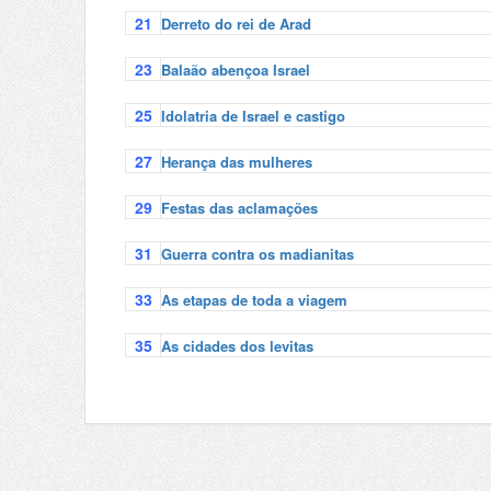
21
Derreto do rei de Arad
23
Balaão abençoa Israel
25
Idolatria de Israel e castigo
27
Herança das mulheres
29
Festas das aclamações
31
Guerra contra os madianitas
33
As etapas de toda a viagem
35
As cidades dos levitas