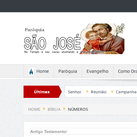
Home
Paróquia
Evangelho
Como Ora
eflexão para a Ascensão do Senhor
Últimas
Reunião
Campanha da Frat
Notícias
HOME
BÍBLIA
NÚMEROS
Antigo Testamento/