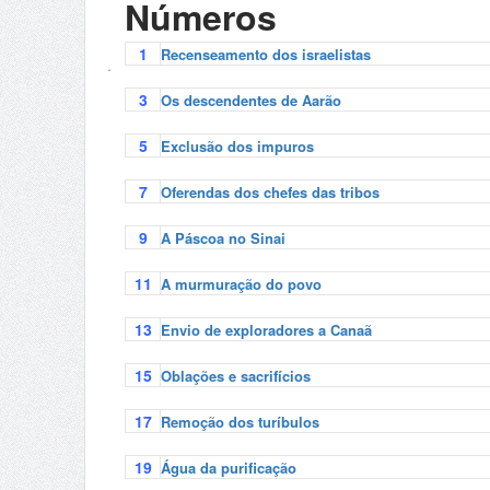
Números
1
Recenseamento dos israelistas
.
3
Os descendentes de Aarão
5
Exclusão dos impuros
7
Oferendas dos chefes das tribos
9
A Páscoa no Sinai
11
A murmuração do povo
13
Envio de exploradores a Canaã
15
Oblações e sacrifícios
17
Remoção dos turíbulos
19
Água da purificação