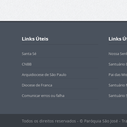
Links Úteis
Links Ú
Santa Sé
Nossa Sen
CNBB
Santuário 
Arquidiocese de São Paulo
Pai das Mi
Diocese de Franca
Santuário
Comunicar erros ou falha
Santuário 
Todos os direitos reservados - © Paróquia São José - T