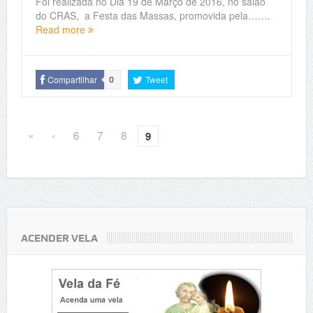
Foi realizada no Dia 19 de Março de 2016, no salão
do CRAS, a Festa das Massas, promovida pela…….
Read more
Compartilhar
Tweet
0
«
‹
6
7
8
9
ACENDER VELA