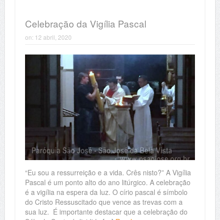
Celebração da Vigília Pascal
on:
12 abril, 2020
“Eu sou a ressurreição e a vida. Crês nisto?” A Vigília
Pascal é um ponto alto do ano litúrgico. A celebração
é a vigília na espera da luz. O círio pascal é símbolo
do Cristo Ressuscitado que vence as trevas com a
sua luz. É importante destacar que a celebração do