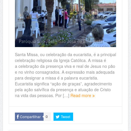
Santa Missa, ou celebração da eucaristia, é a principal
celebração religiosa da Igreja Católica. A missa é
a celebração da presença viva e real de Jesus no pão
e no vinho consagrados. A expressão mais adequada
para designar a missa é a palavra eucaristia.
Eucaristia significa “ação de graças”, agradecimento
pela ação salvífica da presença e atuação de Cristo
na vida das pessoas. Por […]
Read more
Compartilhar
Tweet
0