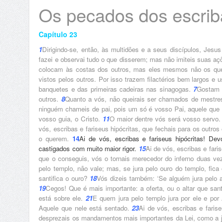
Os pecados dos escriba
Capítulo 23
1
Dirigindo-se, então, às multidões e a seus discípulos, Jesu
fazei e observai tudo o que disserem; mas não imiteis suas a
colocam às costas dos outros, mas eles mesmos não os q
vistos pelos outros. Por isso trazem filactérios bem largos 
banquetes e das primeiras cadeiras nas sinagogas.
7
Gostam 
outros.
8
Quanto a vós, não queirais ser chamados de mestre
ninguém chameis de pai, pois um só é vosso Pai, aquele que
vosso guia, o Cristo.
11
O maior dentre vós será vosso servo
vós, escribas e fariseus hipócritas, que fechais para os outr
o querem.
14
Ai de vós, escribas e fariseus hipócritas! Dev
castigados com muito maior rigor.
15
Ai de vós, escribas e fari
que o conseguis, vós o tornais merecedor do inferno duas ve
pelo templo, não vale; mas, se jura pelo ouro do templo, fica 
santifica o ouro?
18
Vós dizeis também: ‘Se alguém jura pelo alt
19
Cegos! Que é mais importante: a oferta, ou o altar que sant
está sobre ele.
21
E quem jura pelo templo jura por ele e por
Aquele que nele está sentado.
23
Ai de vós, escribas e faris
desprezais os mandamentos mais importantes da Lei, como a just