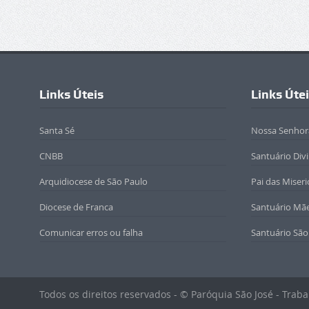
Links Úteis
Links Úte
Santa Sé
Nossa Senhor
CNBB
Santuário Div
Arquidiocese de São Paulo
Pai das Miseri
Diocese de Franca
Santuário Mã
Comunicar erros ou falha
Santuário São
Todos os direitos reservados - © Paróquia São José - Tra