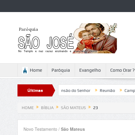
Home
Paróquia
Evangelho
Como Orar ?
Reflexão para a Ascensão do Senhor
Últimas
Reunião
Campanha da F
Notícias
HOME
BÍBLIA
SÃO MATEUS
23
Novo Testamento /
São Mateus