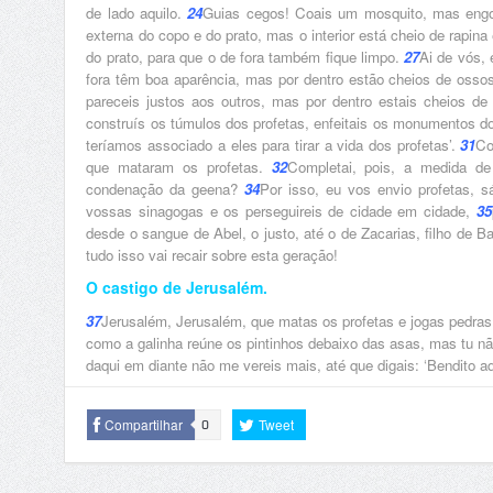
de lado aquilo.
24
Guias cegos! Coais um mosquito, mas engo
externa do copo e do prato, mas o interior está cheio de rapin
do prato, para que o de fora também fique limpo.
27
Ai de vós, 
fora têm boa aparência, mas por dentro estão cheios de osso
pareceis justos aos outros, mas por dentro estais cheios de h
construís os túmulos dos profetas, enfeitais os monumentos d
teríamos associado a eles para tirar a vida dos profetas’.
31
Co
que mataram os profetas.
32
Completai, pois, a medida de
condenação da geena?
34
Por isso, eu vos envio profetas, sá
vossas sinagogas e os perseguireis de cidade em cidade,
35
desde o sangue de Abel, o justo, até o de Zacarias, filho de Ba
tudo isso vai recair sobre esta geração!
O castigo de Jerusalém.
37
Jerusalém, Jerusalém, que matas os profetas e jogas pedras
como a galinha reúne os pintinhos debaixo das asas, mas tu 
daqui em diante não me vereis mais, até que digais: ‘Bendito
Compartilhar
Tweet
0