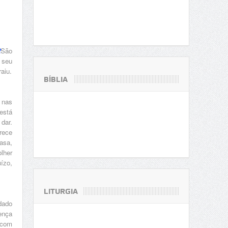
2
São
 seu
aiu.
BÍBLIA
 nas
está
dar.
rece
asa,
lher
ízo,
LITURGIA
dado
ença
 com