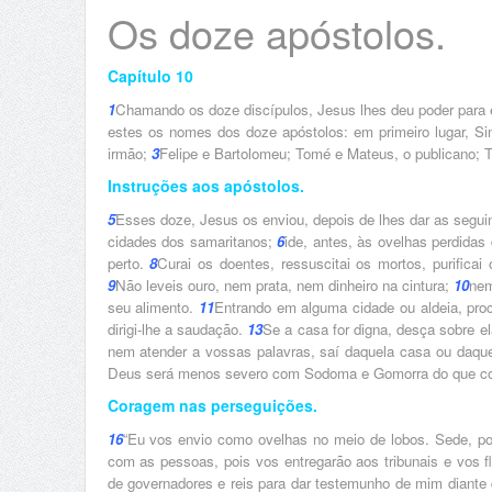
Os doze apóstolos.
Capítulo 10
1
Chamando os doze discípulos, Jesus lhes deu poder para e
estes os nomes dos doze apóstolos: em primeiro lugar, Si
irmão;
3
Felipe e Bartolomeu; Tomé e Mateus, o publicano; Ti
Instruções aos apóstolos.
5
Esses doze, Jesus os enviou, depois de lhes dar as segui
cidades dos samaritanos;
6
ide, antes, às ovelhas perdidas
perto.
8
Curai os doentes, ressuscitai os mortos, purifica
9
Não leveis ouro, nem prata, nem dinheiro na cintura;
10
nem
seu alimento.
11
Entrando em alguma cidade ou aldeia, procu
dirigi-lhe a saudação.
13
Se a casa for digna, desça sobre e
nem atender a vossas palavras, saí daquela casa ou daque
Deus será menos severo com Sodoma e Gomorra do que com
Coragem nas perseguições.
16
“Eu vos envio como ovelhas no meio de lobos. Sede, p
com as pessoas, pois vos entregarão aos tribunais e vos 
de governadores e reis para dar testemunho de mim diante