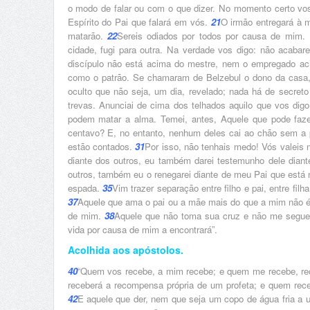
o modo de falar ou com o que dizer. No momento certo vos 
Espírito do Pai que falará em vós.
21
O irmão entregará à mo
matarão.
22
Sereis odiados por todos por causa de mim. 
cidade, fugi para outra. Na verdade vos digo: não acabar
discípulo não está acima do mestre, nem o empregado ac
como o patrão. Se chamaram de Belzebul o dono da casa, 
oculto que não seja, um dia, revelado; nada há de secret
trevas. Anunciai de cima dos telhados aquilo que vos dig
podem matar a alma. Temei, antes, Aquele que pode faz
centavo? E, no entanto, nenhum deles cai ao chão sem a
estão contados.
31
Por isso, não tenhais medo! Vós valeis 
diante dos outros, eu também darei testemunho dele dian
outros, também eu o renegarei diante de meu Pai que está 
espada.
35
Vim trazer separação entre filho e pai, entre fil
37
Aquele que ama o pai ou a mãe mais do que a mim não é 
de mim.
38
Aquele que não toma sua cruz e não me segu
vida por causa de mim a encontrará”.
Acolhida aos apóstolos.
40
“Quem vos recebe, a mim recebe; e quem me recebe, r
receberá a recompensa própria de um profeta; e quem rece
42
E aquele que der, nem que seja um copo de água fria a 