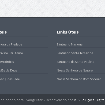
teis
Links Úteis
hora da Piedade
Sántuario Nacional
Divino Pai Eterno
Santuário Santa Teresinha
sericórdias
Santuário da Santa Paulina
 Mãe de Deus
Nossa Senhora de Nazaré
São Judas Tadeu
Nossa Senhora do Bom Socorro
rabalhando para Evangelizar - Desenvolvido por
RTS Soluções Digita