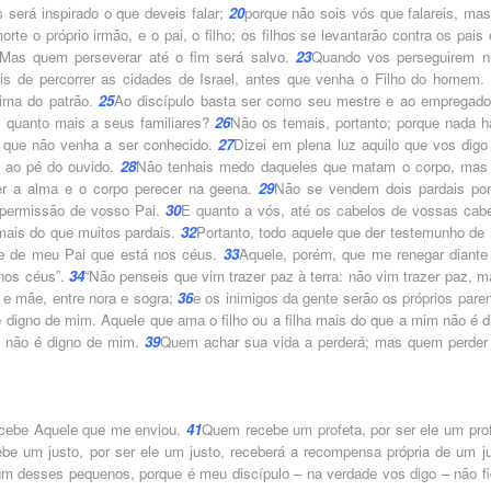
será inspirado o que deveis falar;
20
porque não sois vós que falareis, mas
rte o próprio irmão, e o pai, o filho; os filhos se levantarão contra os pais
Mas quem perseverar até o fim será salvo.
23
Quando vos perseguirem 
eis de percorrer as cidades de Israel, antes que venha o Filho do homem.
ima do patrão.
25
Ao discípulo basta ser como seu mestre e ao empregado
quanto mais a seus familiares?
26
Não os temais, portanto; porque nada h
o que não venha a ser conhecido.
27
Dizei em plena luz aquilo que vos digo
o ao pé do ouvido.
28
Não tenhais medo daqueles que matam o corpo, mas
er a alma e o corpo perecer na geena.
29
Não se vendem dois pardais po
 permissão de vosso Pai.
30
E quanto a vós, até os cabelos de vossas cab
mais do que muitos pardais.
32
Portanto, todo aquele que der testemunho de
te de meu Pai que está nos céus.
33
Aquele, porém, que me renegar diante
nos céus”.
34
“Não penseis que vim trazer paz à terra: não vim trazer paz, m
ha e mãe, entre nora e sogra;
36
e os inimigos da gente serão os próprios paren
digno de mim. Aquele que ama o filho ou a filha mais do que a mim não é d
e não é digno de mim.
39
Quem achar sua vida a perderá; mas quem perder
ecebe Aquele que me enviou.
41
Quem recebe um profeta, por ser ele um prof
be um justo, por ser ele um justo, receberá a recompensa própria de um ju
um desses pequenos, porque é meu discípulo – na verdade vos digo – não fi