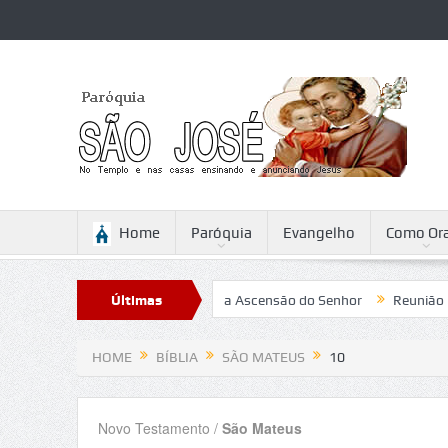
Home
Paróquia
Evangelho
Como Ora
Sabattini
Reflexão para a Ascensão do Senhor
Últimas
Reunião
Cam
Notícias
HOME
BÍBLIA
SÃO MATEUS
10
Novo Testamento /
São Mateus