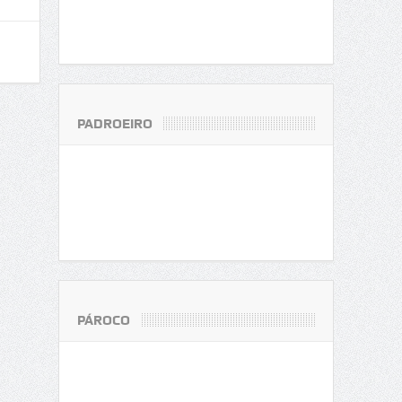
PADROEIRO
PÁROCO