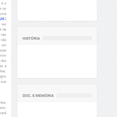
 é o
 e os
numa
24
O
 ser
á de
 nas
HISTÓRIA
 não
r um
eças
 mim
 dos
as a
tes.
igno
 sua
DOC. E MEMÓRIA
eta,
sto.
cará