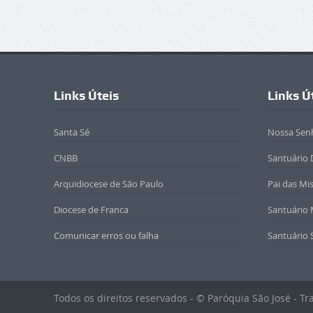
Links Úteis
Links Ú
Santa Sé
Nossa Sen
CNBB
Santuário 
Arquidiocese de São Paulo
Pai das Mi
Diocese de Franca
Santuário
Comunicar erros ou falha
Santuário 
Todos os direitos reservados - © Paróquia São José - T