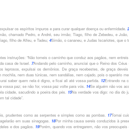
xpulsar os espíritos impuros e para curar qualquer doença ou enfermidade.
mão, chamado Pedro, e André, seu irmão; Tiago, filho de Zebedeu, e João,
ago, filho de Alfeu, e Tadeu;
4
Simão, o cananeu, e Judas Iscariotes, que o tr
ntes instruções: “Não tomeis o caminho que conduz aos pagãos, nem entreis
 da casa de Israel.
7
Andando pelo caminho, anunciai que o Reino dos Céus 
i os leprosos, expulsai os demônios. De graça recebestes, de graça deveis 
 mochila, nem duas túnicas, nem sandálias, nem cajado, pois o operário me
rai saber quem nela é digno, e ficai ali até vossa partida.
12
Entrando na c
la vossa paz; se não for, vossa paz volte para vós.
14
Se alguém não vos aco
la cidade, sacudindo a poeira dos pés.
15
Na verdade vos digo: no dia do ju
 tal cidade”.
ois, prudentes como as serpentes e simples como as pombas.
17
Tomai cui
flagelarão em suas sinagogas.
18
Por minha causa sereis conduzidos à pres
 deles e dos pagãos.
19
Porém, quando vos entregarem, não vos preocupeis