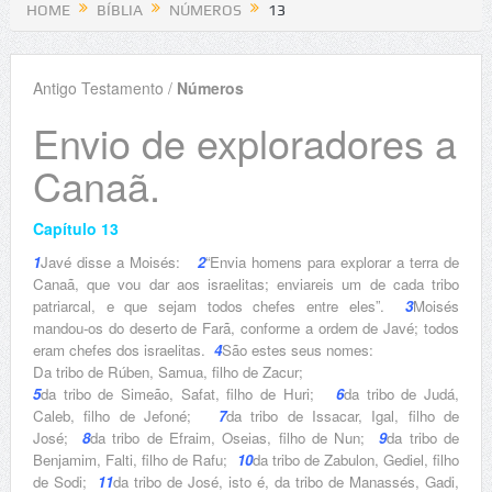
HOME
BÍBLIA
NÚMEROS
13
Antigo Testamento /
Números
Envio de exploradores a
Canaã.
Capítulo 13
1
Javé disse a Moisés:
2
“Envia homens para explorar a terra de
Canaã, que vou dar aos israelitas; enviareis um de cada tribo
patriarcal, e que sejam todos chefes entre eles”.
3
Moisés
mandou-os do deserto de Farã, conforme a ordem de Javé; todos
eram chefes dos israelitas.
4
São estes seus nomes:
Da tribo de Rúben, Samua, filho de Zacur;
5
da tribo de Simeão, Safat, filho de Huri;
6
da tribo de Judá,
Caleb, filho de Jefoné;
7
da tribo de Issacar, Igal, filho de
José;
8
da tribo de Efraim, Oseias, filho de Nun;
9
da tribo de
Benjamim, Falti, filho de Rafu;
10
da tribo de Zabulon, Gediel, filho
de Sodi;
11
da tribo de José, isto é, da tribo de Manassés, Gadi,