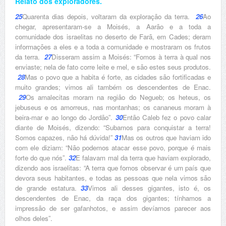
Relato dos exploradores.
25
Quarenta dias depois, voltaram da exploração da terra.
26
Ao
chegar, apresentaram-se a Moisés, a Aarão e a toda a
comunidade dos israelitas no deserto de Farã, em Cades; deram
informações a eles e a toda a comunidade e mostraram os frutos
da terra.
27
Disseram assim a Moisés: “Fomos à terra à qual nos
enviaste; nela de fato corre leite e mel, e são estes seus produtos.
28
Mas o povo que a habita é forte, as cidades são fortificadas e
muito grandes; vimos ali também os descendentes de Enac.
29
Os amalecitas moram na região do Negueb; os heteus, os
jebuseus e os amorreus, nas montanhas; os cananeus moram à
beira-mar e ao longo do Jordão”.
30
Então Caleb fez o povo calar
diante de Moisés, dizendo: “Subamos para conquistar a terra!
Somos capazes, não há dúvida!”
31
Mas os outros que haviam ido
com ele diziam: “Não podemos atacar esse povo, porque é mais
forte do que nós”.
32
E falavam mal da terra que haviam explorado,
dizendo aos israelitas: “A terra que fomos observar é um país que
devora seus habitantes, e todas as pessoas que nela vimos são
de grande estatura.
33
Vimos ali desses gigantes, isto é, os
descendentes de Enac, da raça dos gigantes; tínhamos a
impressão de ser gafanhotos, e assim devíamos parecer aos
olhos deles”.