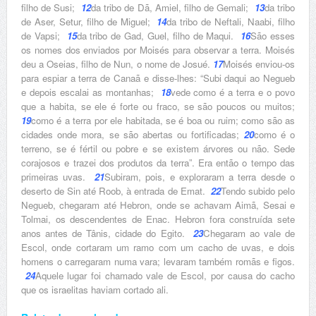
filho de Susi;
12
da tribo de Dã, Amiel, filho de Gemali;
13
da tribo
de Aser, Setur, filho de Miguel;
14
da tribo de Neftali, Naabi, filho
de Vapsi;
15
da tribo de Gad, Guel, filho de Maqui.
16
São esses
os nomes dos enviados por Moisés para observar a terra. Moisés
deu a Oseias, filho de Nun, o nome de Josué.
17
Moisés enviou-os
para espiar a terra de Canaã e disse-lhes: “Subi daqui ao Negueb
e depois escalai as montanhas;
18
vede como é a terra e o povo
que a habita, se ele é forte ou fraco, se são poucos ou muitos;
19
como é a terra por ele habitada, se é boa ou ruim; como são as
cidades onde mora, se são abertas ou fortificadas;
20
como é o
terreno, se é fértil ou pobre e se existem árvores ou não. Sede
corajosos e trazei dos produtos da terra”. Era então o tempo das
primeiras uvas.
21
Subiram, pois, e exploraram a terra desde o
deserto de Sin até Roob, à entrada de Emat.
22
Tendo subido pelo
Negueb, chegaram até Hebron, onde se achavam Aimã, Sesai e
Tolmai, os descendentes de Enac. Hebron fora construída sete
anos antes de Tânis, cidade do Egito.
23
Chegaram ao vale de
Escol, onde cortaram um ramo com um cacho de uvas, e dois
homens o carregaram numa vara; levaram também romãs e figos.
24
Aquele lugar foi chamado vale de Escol, por causa do cacho
que os israelitas haviam cortado ali.