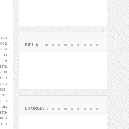
hava
hega
BÍBLIA
e a
m os
 lhe
esta
seus
e eu
vida
scá-
izer
te a
zeis
LITURGIA
este
is a
i em