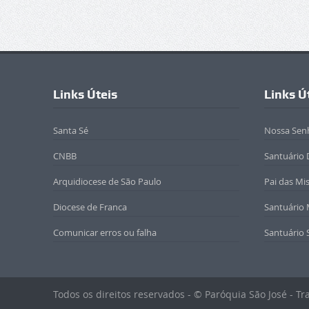
Links Úteis
Links Ú
Santa Sé
Nossa Sen
CNBB
Santuário 
Arquidiocese de São Paulo
Pai das Mi
Diocese de Franca
Santuário
Comunicar erros ou falha
Santuário 
Todos os direitos reservados - © Paróquia São José - T