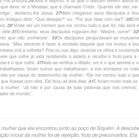
o Pai procura.
24
Deus é espírito, e os que o adoram devem adorá-l
i que deve vir o Messias, que é chamado Cristo. Quando ele vier, vai
tigo”, declarou-lhe Jesus.
27
Nisto chegaram seus discípulos e fic
ém indagou dele: “Que desejas?” ou: “Por que falas com ela?”
28
Ent
ovo:
29
“Vinde ver um homem que me contou tudo o que fiz; não será e
 dele.
31
Entretanto, seus discípulos rogavam-lhe: “Mestre, come!”
32
ento que não conheceis”.
33
Os discípulos perguntavam-se mutuame
Jesus: “Meu alimento é fazer a vontade daquele que me enviou e lev
meses virá a colheita? Pois eu vos digo: levantai os olhos e contempla
uele que colhe já está recebendo o salário e recolhe o fruto para a 
eia e o que colhe.
37
Nisto se verifica o ditado: um é o que semeia e o
rabalhastes; foram outros que trabalharam, e vós entrastes no trab
nele por causa do testemunho da mulher: “Ele me contou tudo o qu
e ficasse com eles. Ele ficou ali dois dias.
41
E foram muito mais os
 à mulher: “Já não é por causa de tuas palavras que nós cremos;
vador do mundo”.
 mulher que ele encontrou junto ao poço de Siquém. A descobe
o inicial da mulher foi de rejeição, fruto de preconceitos. Ela