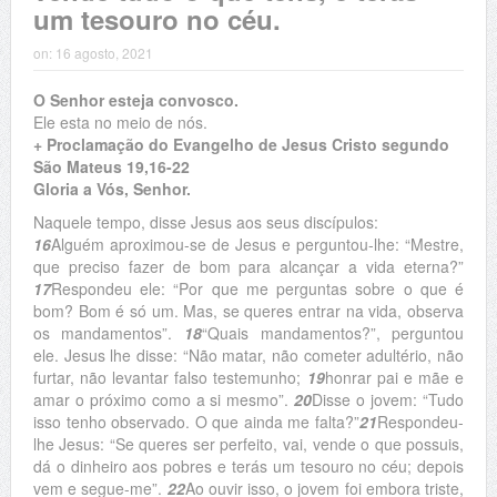
um tesouro no céu.
on:
16 agosto, 2021
O Senhor esteja convosco.
Ele esta no meio de nós.
+ Proclamação do Evangelho de Jesus Cristo segundo
São Mateus 19,16-22
Gloria a Vós, Senhor.
Naquele tempo, disse Jesus aos seus discípulos:
16
Alguém aproximou-se de Jesus e perguntou-lhe: “Mestre,
que preciso fazer de bom para alcançar a vida eterna?”
17
Respondeu ele: “Por que me perguntas sobre o que é
bom? Bom é só um. Mas, se queres entrar na vida, observa
os mandamentos”.
18
“Quais mandamentos?”, perguntou
ele. Jesus lhe disse: “Não matar, não cometer adultério, não
furtar, não levantar falso testemunho;
19
honrar pai e mãe e
amar o próximo como a si mesmo”.
20
Disse o jovem: “Tudo
isso tenho observado. O que ainda me falta?”
21
Respondeu-
lhe Jesus: “Se queres ser perfeito, vai, vende o que possuis,
dá o dinheiro aos pobres e terás um tesouro no céu; depois
vem e segue-me”.
22
Ao ouvir isso, o jovem foi embora triste,