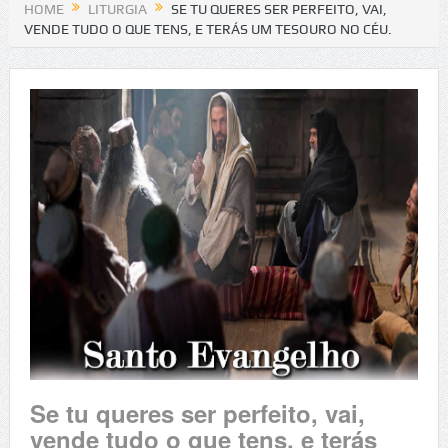
HOME
LITURGIA
SE TU QUERES SER PERFEITO, VAI,
VENDE TUDO O QUE TENS, E TERÁS UM TESOURO NO CÉU.
Se tu queres ser perfeito, vai,
vende tudo o que tens, e terás