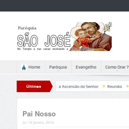
Home
Paróquia
Evangelho
Como Orar ?
tini
Reflexão para a Ascensão do Senhor
Últimas
Reunião
Campanh
Notícias
Pai Nosso
on:
19 janeiro, 2016