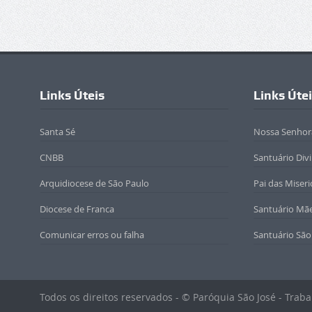
Links Úteis
Links Úte
Santa Sé
Nossa Senhor
CNBB
Santuário Div
Arquidiocese de São Paulo
Pai das Miseri
Diocese de Franca
Santuário Mã
Comunicar erros ou falha
Santuário São
Todos os direitos reservados - © Paróquia São José - Tra