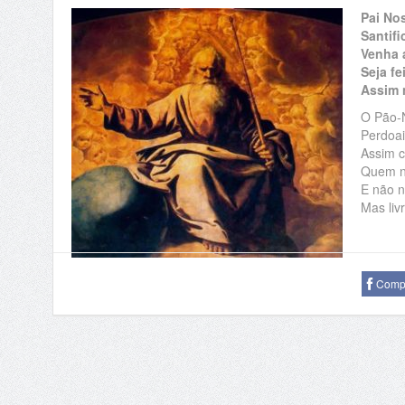
Pai No
Santif
Venha 
Seja fe
Assim 
O Pão-N
Perdoai
Assim 
Quem n
E não n
Mas liv
Compa