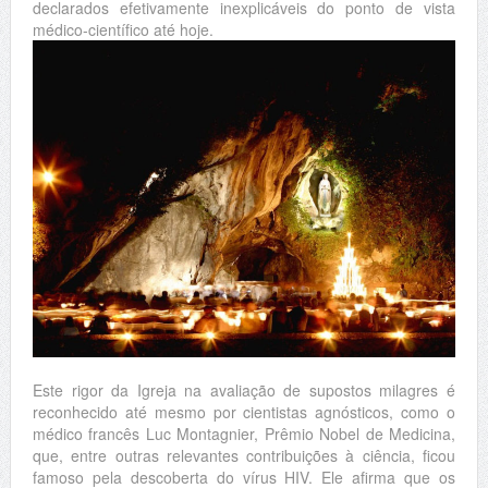
declarados efetivamente inexplicáveis do ponto de vista
médico-científico até hoje.
Este rigor da Igreja na avaliação de supostos milagres é
reconhecido até mesmo por cientistas agnósticos, como o
médico francês Luc Montagnier, Prêmio Nobel de Medicina,
que, entre outras relevantes contribuições à ciência, ficou
famoso pela descoberta do vírus HIV. Ele afirma que os