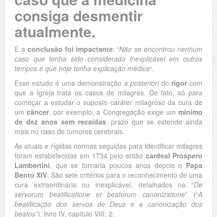
consiga desmentir
atualmente.
E a
conclusão foi impactante
: “
Não se encontrou nenhum
caso que tenha sido considerado inexplicável em outros
tempos e que hoje tenha explicação médica
“.
Esse estudo é uma demonstração
a posteriori
do
rigor
com
que a Igreja trata os casos de milagres. De fato, só para
começar a estudar o suposto caráter milagroso da cura de
um
câncer
, por exemplo, a Congregação exige um
mínimo
de dez anos sem recaídas
, prazo que se estende ainda
mais no caso de tumores cerebrais.
As atuais e rígidas normas seguidas para identificar milagres
foram estabelecidas em 1734 pelo então
cardeal Prospero
Lambertini
, que se tornaria poucos anos depois o
Papa
Bento XIV
. São sete critérios para o reconhecimento de uma
cura extraordinária ou inexplicável, detalhados na “
De
servorum beatificatione et beatorum canonizatione
” (“
A
beatificação dos servos de Deus e a canonização dos
beatos”
), livro IV, capítulo VIII, 2: