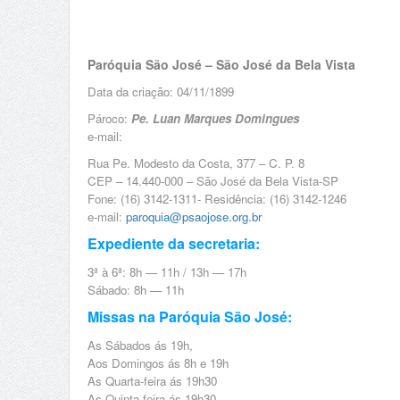
Paróquia São José – São José da Bela Vista
Data da criação: 04/11/1899
Pároco:
Pe. Luan Marques Domingues
e-mail:
Rua Pe. Modesto da Costa, 377 – C. P. 8
CEP – 14.440-000 – São José da Bela Vista-SP
Fone: (16) 3142-1311- Residência: (16) 3142-1246
e-mail:
paroquia@psaojose.org.br
Expediente da secretaria:
3ª à 6ª: 8h — 11h / 13h — 17h
Sábado: 8h — 11h
Missas na Paróquia São José:
As Sábados ás 19h,
Aos Domingos ás 8h e 19h
As Quarta-feira ás 19h30
As Quinta-feira ás 19h30