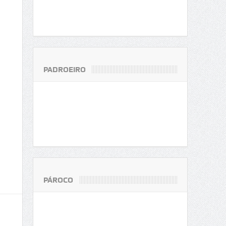
PADROEIRO
PÁROCO