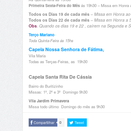
Primeira Sexta-Feira do Mês
ás 19h30 – Missa em Honra 
Todos os Dias 19 de cada mês
–
Missa em Honra ao 
Todos os Dias 22 de cada mês
–
Missa em Honra a Sa
Obs
.
Quando os dias 19 e 22 , caírem na Segunda e Se
Terço Mariano
Toda Quinta-Feira ás 15hs
Capela Nossa Senhora de Fátima,
Vila Maria
Todas as Terças-Feiras, as 19h30
Capela Santa Rita De Cássia
Bairro do Buritizinho
Missas: 1º, 2º e 3º Domingo 9h30
Vila Jardim Primavera
Missa todo último Domingo do mês as 9h30
Compartilhar
Tweet
0