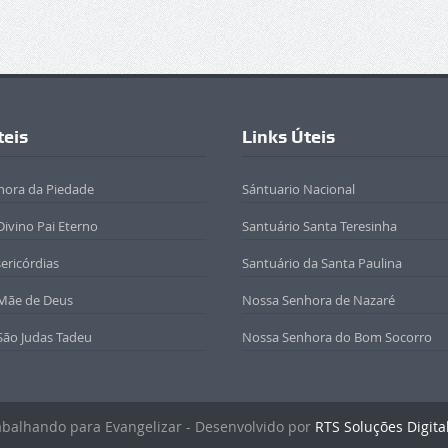
teis
Links Úteis
hora da Piedade
Sántuario Nacional
Divino Pai Eterno
Santuário Santa Teresinha
sericórdias
Santuário da Santa Paulina
 Mãe de Deus
Nossa Senhora de Nazaré
São Judas Tadeu
Nossa Senhora do Bom Socorro
rabalhando para Evangelizar - Desenvolvido por
RTS Soluções Digita