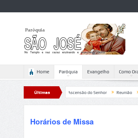
Home
Paróquia
Evangelho
Como Ora
battini
Reflexão para a Ascensão do Senhor
Últimas
Reunião
Camp
Notícias
Horários de Missa