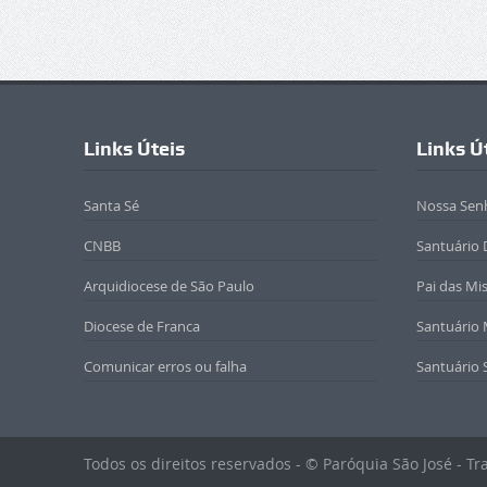
Links Úteis
Links Ú
Santa Sé
Nossa Sen
CNBB
Santuário 
Arquidiocese de São Paulo
Pai das Mi
Diocese de Franca
Santuário
Comunicar erros ou falha
Santuário 
Todos os direitos reservados - © Paróquia São José - T