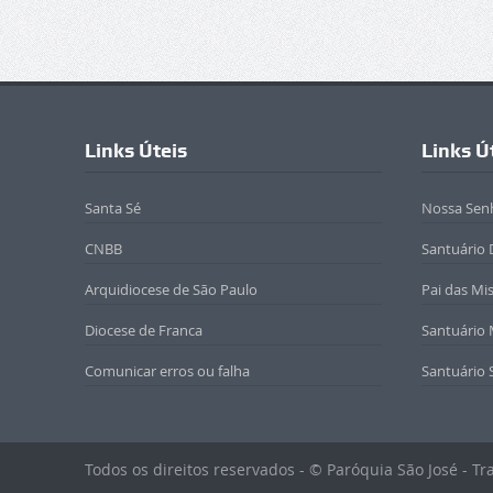
Links Úteis
Links Ú
Santa Sé
Nossa Sen
CNBB
Santuário 
Arquidiocese de São Paulo
Pai das Mi
Diocese de Franca
Santuário
Comunicar erros ou falha
Santuário 
Todos os direitos reservados - © Paróquia São José - T