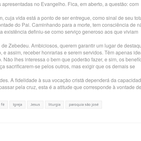
des apresentadas no Evangelho. Fica, em aberto, a questão: com
, cuja vida está a ponto de ser entregue, como sinal de seu tot
ontade do Pai. Caminhando para a morte, tem consciência de n
 existência definiu-se como serviço generoso aos que viviam
os de Zebedeu. Ambiciosos, querem garantir um lugar de destaq
o, e assim, receber honrarias e serem servidos. Têm apenas ide
. Não lhes interessa o bem que poderão fazer, e sim, os benefí
ça sacrificarem-se pelos outros, mas exigir que os demais se
dades. A fidelidade à sua vocação cristã dependerá da capacida
assar pela cruz, esta é a atitude que corresponde à vontade d
fé
Igreja
Jesus
liturgia
paroquia são josé