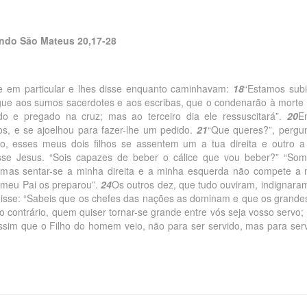
ndo São Mateus 20,17-28
 em particular e lhes disse enquanto caminhavam:
18
“Estamos sub
egue aos sumos sacerdotes e aos escribas, que o condenarão à morte
do e pregado na cruz; mas ao terceiro dia ele ressuscitará”.
20
E
s, e se ajoelhou para fazer-lhe um pedido.
21
“Que queres?”, pergu
o, esses meus dois filhos se assentem um a tua direita e outro a
isse Jesus. “Sois capazes de beber o cálice que vou beber?” “Som
, mas sentar-se a minha direita e a minha esquerda não compete a
 meu Pai os preparou”.
24
Os outros dez, que tudo ouviram, indignara
isse: “Sabeis que os chefes das nações as dominam e que os grande
o contrário, quem quiser tornar-se grande entre vós seja vosso servo;
ssim que o Filho do homem veio, não para ser servido, mas para serv