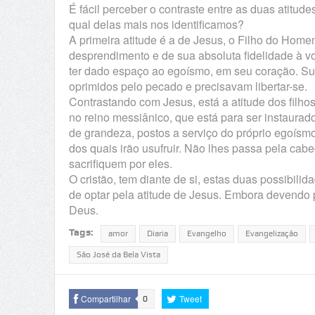
É fácil perceber o contraste entre as duas atitu
qual delas mais nos identificamos?
A primeira atitude é a de Jesus, o Filho do Homem
desprendimento e de sua absoluta fidelidade à v
ter dado espaço ao egoísmo, em seu coração. Sua
oprimidos pelo pecado e precisavam libertar-se.
Contrastando com Jesus, está a atitude dos filh
no reino messiânico, que está para ser instaurad
de grandeza, postos a serviço do próprio egoísmo
dos quais irão usufruir. Não lhes passa pela cabe
sacrifiquem por eles.
O cristão, tem diante de si, estas duas possibili
de optar pela atitude de Jesus. Embora devendo p
Deus.
Tags:
amor
Diaria
Evangelho
Evangelização
São José da Bela Vista
Compartilhar
Tweet
0