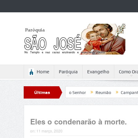
Home
Paróquia
Evangelho
Como Ora
Reflexão para a Ascensão do Senhor
Últimas
Reunião
Campanha da Fr
Notícias
Eles o condenarão à morte.
on:
11 março, 2020