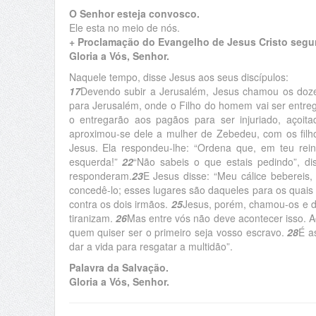
O Senhor esteja convosco.
Ele esta no meio de nós.
+ Proclamação do Evangelho de Jesus Cristo segu
Gloria a Vós, Senhor.
Naquele tempo, disse Jesus aos seus discípulos:
17
Devendo subir a Jerusalém, Jesus chamou os doze
para Jerusalém, onde o Filho do homem vai ser entr
o entregarão aos pagãos para ser injuriado, açoita
aproximou-se dele a mulher de Zebedeu, com os filho
Jesus. Ela respondeu-lhe: “Ordena que, em teu rein
esquerda!”
22
“Não sabeis o que estais pedindo”, d
responderam.
23
E Jesus disse: “Meu cálice bebereis
concedê-lo; esses lugares são daqueles para os quais
contra os dois irmãos.
25
Jesus, porém, chamou-os e d
tiranizam.
26
Mas entre vós não deve acontecer isso. A
quem quiser ser o primeiro seja vosso escravo.
28
É a
dar a vida para resgatar a multidão”.
Palavra da Salvação.
Gloria a Vós, Senhor.