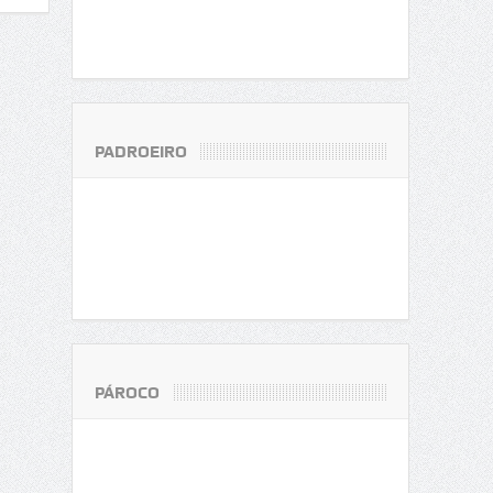
PADROEIRO
PÁROCO