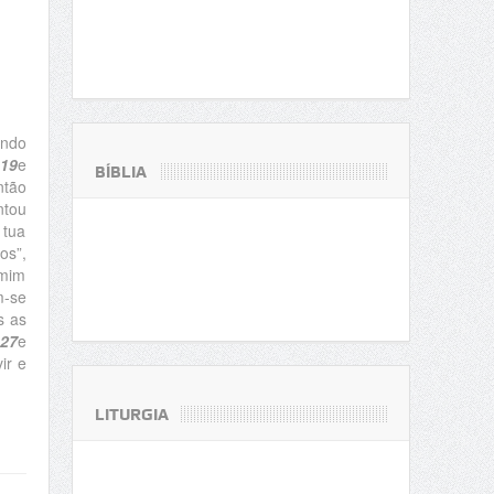
indo
19
e
BÍBLIA
ntão
ntou
 tua
os”,
 mim
m-se
s as
27
e
ir e
LITURGIA