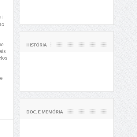
al
ão
ue
HISTÓRIA
ais
cios
de
e
DOC. E MEMÓRIA