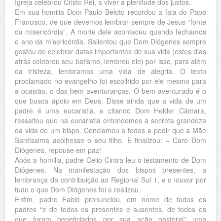
Igreja celebrou Cristo Rei, a viver a plenitude dos justos.
Em sua homilia Dom Paulo Beloto recordou a fala do Papa
Francisco, de que devemos lembrar sempre de Jesus “fonte
da misericórdia”. A morte dele aconteceu quando fechamos
o ano da misericórdia. Salientou que Dom Diógenes sempre
gostou de celebrar datas importantes de sua vida (estes dias
atrás celebrou seu batismo, lembrou ele) por isso, para além
da tristeza, lembramos uma vida de alegria. O texto
proclamado no evangelho foi escolhido por ele mesmo para
a ocasião, o das bem-aventuranças. O bem-aventurado é o
que busca apoio em Deus. Disse ainda que a vida de um
padre é uma eucaristia, e citando Dom Helder Câmara,
ressaltou que na eucaristia entendemos a secreta grandeza
da vida de um bispo. Conclamou a todos a pedir que a Mãe
Santíssima acolhesse o seu filho. E finalizou: – Caro Dom
Diógenes, repouse em paz!
Após a homilia, padre Celio Cintra leu o testamento de Dom
Diógenes. Na manifestação dos bispos presentes, a
lembrança da contribuição ao Regional Sul 1, e o louvor por
tudo o que Dom Diógenes foi e realizou.
Enfim, padre Fabio pronunciou, em nome de todos os
padres “e de todos os presentes e ausentes, de todos os
que foram beneficiados por sua ação pastoral” uma