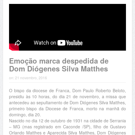
Emoção marca despedida de
Dom Diógenes Silva Matthes
on:
21 novembro, 2016
O bispo da diocese de Franca, Dom Paulo Roberto Beloto,
presidiu às 10 horas, do dia 21 de novembro, a missa que
antecedeu ao sepultamento de Dom Diógenes Silva Matthes,
primeiro bispo da Diocese de Franca, morto na manhã do
domingo, dia 20.
Nascido no dia 12 de outubro de 1931 na cidade de Serrania
– MG (mas registrado em Caconde /SP), filho de Gustavo
Orlando Matthes e Aparecida Silva Matthes, Dom Diógenes