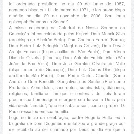
foi ordenado presbítero no dia 29 de junho de 1957,
nomeado bispo em 11 de março de 1971, e tornou-se bispo
emérito no dia 29 de novembro de 2006. Seu lema
episcopal: “Amados no Senhor”.
A missa celebrada na Catedral de Nossa Senhora da
Conceição foi concelebrada pelos bispos: Dom Moacir Silva
(arcebispo de Ribeirão Preto); Dom Caetano Ferrari (Bauru);
Dom Pedro Luiz Stringhini (Mogi das Cruzes); Dom Devair
Araújo Fonseca (bispo auxiliar de São Paulo); Dom Vilson
Dias de Oliveira (Limeira); Dom Antonio Emídio Vilar (São
João da Boa Vista); Dom José Geraldo Oliveira do Valle
(bispo emérito de Guaxupé); Dom Luiz Carlos Dias (bispo
auxiliar de São Paulo); Dom Pedro Carlos Cipollini (Santo
André) e Dom Benedito Gonçalves dos Santos (Presidente
Prudente). Além deles, sacerdotes, seminaristas, diáconos,
religiosos, familiares, amigos e centenas de fiéis foram
prestar sua homenagem e erguer seu louvor a Deus pela
vida deste “amado”, “que ele sabia o ser”, como o próprio D.
Paulo ressaltou em sua homilia.
Logo no início da celebração, padre Rogerio Ruffo leu a
biografia de Dom Diógenes e enfatizou a grande graça por
ele recebida ao ser chamado por Deus no dia em que a