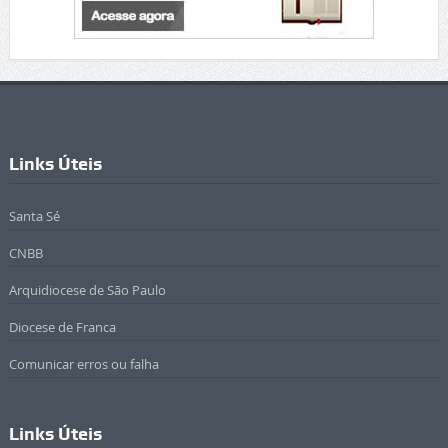
Links Úteis
Santa Sé
CNBB
Arquidiocese de São Paulo
Diocese de Franca
Comunicar erros ou falha
Links Úteis