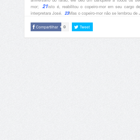
21
mor;
isto é, reabilitou o copeiro-mor em seu cargo d
interpretara José.
23
Mas o copeiro-mor não se lembrou de 
Compartilhar
Tweet
0