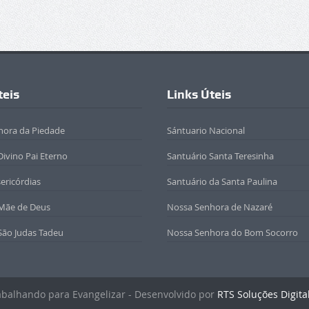
teis
Links Úteis
hora da Piedade
Sántuario Nacional
Divino Pai Eterno
Santuário Santa Teresinha
sericórdias
Santuário da Santa Paulina
 Mãe de Deus
Nossa Senhora de Nazaré
São Judas Tadeu
Nossa Senhora do Bom Socorro
rabalhando para Evangelizar - Desenvolvido por
RTS Soluções Digita