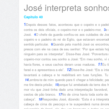
José interpreta sonho
Capítulo 40
1
Depois desses fatos, aconteceu que o copeiro e o padeir
contra os dois oficiais, o copeiro-mor e o padeiro-mor,
3
e 
José.
4
O chefe da guarda confiou-os aos cuidados de Jos
copeiro e o padeiro do rei do Egito, que estavam encerrado
sentido particular.
6
Quando pela manhã José os encontrou,
presos com ele na casa de seu senhor: “Por que estais hoj
ninguém para os interpretar”. Disse-lhes José: “Porventur
copeiro-mor contou seu sonho a José: “Em meu sonho, vi d
11
havia flores, e seus cachos deram uvas maduras.
Eu t
12
faraó e a apresentava a ele”.
Disse-lhe José: “Eis a int
levantará a cabeça e te reabilitará em tuas funções. Tu
14
Lembra-te de mim quando para ti chegar a felicidade; p
me tire desta prisão;
15
porque fui arrebatado da terra dos
mor viu que José tinha dado uma interpretação favorável
cestos de pão branco.
17
No de cima havia toda sorte de
cabeça”.
18
Respondeu José, dizendo: “Esta é a interpret
cabeça de cima do pescoço e te suspenderá numa árvor
aniversário do faraó, ele deu um banquete a todos os se