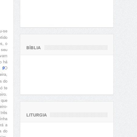
u-se
tido
s, o
BÍBLIA
 seu
avam
o há
9
O
eira,
a do
ó te
iro.
 que
iro-
três
LITURGIA
inha
rá a
a do
iro-