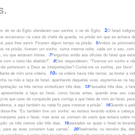
s.
2
o do rei do Egito ofenderam seu senhor, o rei do Egito.
O faraó indigno
os encarcerou na casa do chefe da guarda, na prisão em que se achava de
é, para lhes servir. Ficaram algum tempo na prisão.
5
Ambos os prisioneiro
s na prisão, tive­
ram um sonho, numa mesma noite, cada um o seu, com
 viu que estavam tristes.
7
Perguntou então aos oficiais do faraó que est
e com o rosto tão abatido?”.
8
Eles responderam: “Tivemos um sonho e nã
a não pertencem a Deus as interpretações? Contai-me os sonhos, por favor”.
10
iante de mim uma videira,
e na videira havia três ramos; ao brotar a vid
inha na mão a taça do faraó; apanhando daquelas uvas, espremia-as na taç
erpretação: os três ramos simbolizam três dias.
13
Passados três dias, o fara
 apresentarás a taça ao faraó, como fazias antes, quando eras seu cope
eço-te que uses de compaixão para comigo e que fales de mim ao faraó, para
 hebreus, e aqui também eu nada fiz para merecer a prisão”.
16
Quando o pade
, disse-lhe: “Eu também tive um sonho: eu estava levando sobre a cabeça 
 manjares para o faraó, mas aves os comiam do cesto que estava sobre m
ação: os três cestos são três dias,
19
passados os quais o faraó te levanta
e, para as aves comerem tuas carnes”.
20
Realmente, no terceiro dia, dat
us servidores, e entre eles levantou a cabeça do copeiro-mor e a do pade