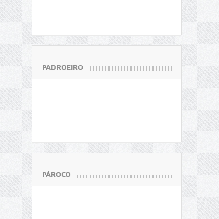
PADROEIRO
PÁROCO