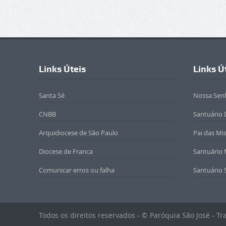
Links Úteis
Links Ú
Santa Sé
Nossa Sen
CNBB
Santuário 
Arquidiocese de São Paulo
Pai das Mi
Diocese de Franca
Santuário
Comunicar erros ou falha
Santuário 
Todos os direitos reservados - © Paróquia São José - T