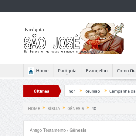
Home
Paróquia
Evangelho
Como Ora
exão para a Ascensão do Senhor
Últimas
Reunião
Campanha da Fratern
Notícias
HOME
BÍBLIA
GÊNESIS
40
Antigo Testamento /
Gênesis