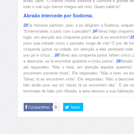
então Javé: “O clamor contra Sodoma e Gomorra é grande de
todo o mal cujo clamor chegou até mim. Quero sabê-lo!”
Abraão intercede por Sodoma.
22
Os homens partiram, pois, e se dirigiram a Sodoma, enquan
“Exterminareis o justo com o pecador?
24
Talvez haja cinquenta
lugar, em atenção aos cinquenta justos que lá se encontram?
2
justo seja tratado como o pecador; longe de vós! O juiz de toda
cinquenta justos na cidade, em atenção a eles perdoarei toda 
sou pó e cinza…
28
Talvez aos cinquenta justos faltem cinco;
a destruirei, se lá encontrar quarenta e cinco justos”.
29
Abraão 
ele respondeu: “Não o farei, em atenção àqueles quarenta”
encontrem somente trinta”. Ele respondeu: “Não o farei, se enco
Talvez lá se encontrem vinte”. Ele respondeu: “Não a destruire
falo ainda uma vez só; talvez lá se encontrem dez”. E ele re
terminado de falar com Abraão, e este retornou a sua habitação
Compartilhar
Tweet
0