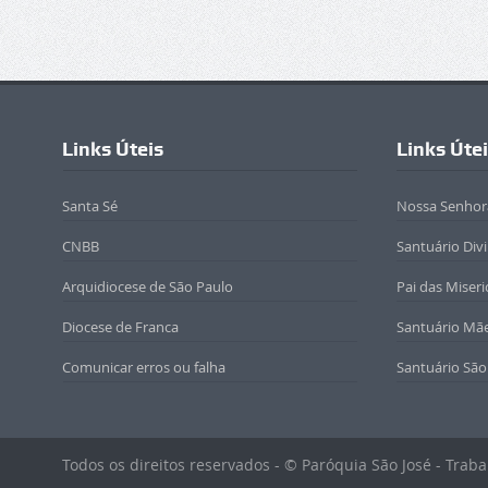
Links Úteis
Links Úte
Santa Sé
Nossa Senhor
CNBB
Santuário Div
Arquidiocese de São Paulo
Pai das Miseri
Diocese de Franca
Santuário Mã
Comunicar erros ou falha
Santuário São
Todos os direitos reservados - © Paróquia São José - Tra