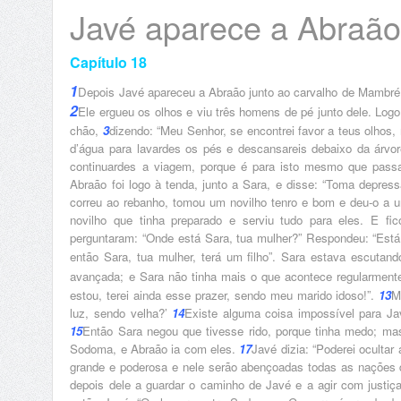
Javé aparece a Abraão
Capítulo 18
1
Depois Javé apareceu a Abraão junto ao carvalho de Mambré,
2
Ele ergueu os olhos e viu três homens de pé junto dele. Logo
chão,
3
dizendo: “Meu Senhor, se encontrei favor a teus olhos,
d’água para lavardes os pés e descansareis debaixo da árvor
continuardes a viagem, porque é para isto mesmo que passa
Abraão foi logo à tenda, junto a Sara, e disse: “Toma depress
correu ao rebanho, tomou um novilho tenro e bom e deu-o a u
novilho que tinha preparado e serviu tudo para eles. E f
perguntaram: “Onde está Sara, tua mulher?” Respondeu: “Está
então Sara, tua mulher, terá um filho”. Sara estava escutand
avançada; e Sara não tinha mais o que acontece regularmen
estou, terei ainda esse prazer, sendo meu marido idoso!”.
13
M
luz, sendo velha?’
14
Existe alguma coisa impossível para Jav
15
Então Sara negou que tivesse rido, porque tinha medo; mas 
Sodoma, e Abraão ia com eles.
17
Javé dizia: “Poderei ocultar
grande e poderosa e nele serão abençoadas todas as nações 
depois dele a guardar o caminho de Javé e a agir com justiça