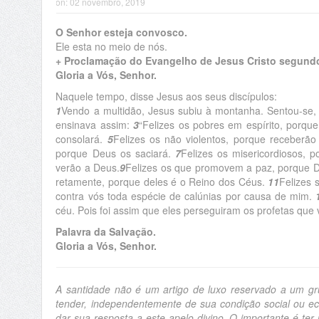
on:
02 novembro, 2019
O Senhor esteja convosco.
Ele esta no meio de nós.
+ Proclamação do Evangelho de Jesus Cristo segundo
Gloria a Vós, Senhor.
Naquele tempo, disse Jesus aos seus discípulos:
1
Vendo a multidão, Jesus subiu à montanha. Sentou-se,
ensinava assim:
3
“Felizes os pobres em espírito, porqu
consolará.
5
Felizes os não violentos, porque receberã
porque Deus os saciará.
7
Felizes os misericordiosos, p
verão a Deus.
9
Felizes os que promovem a paz, porque D
retamente, porque deles é o Reino dos Céus.
11
Felizes 
contra vós toda espécie de calúnias por causa de mim.
céu. Pois foi assim que eles perseguiram os profetas que
Palavra da Salvação.
Gloria a Vós, Senhor.
A santidade não é um artigo de luxo reservado a um gru
tender, independentemente de sua condição social ou e
dar sua resposta a este apelo divino. O importante é ter