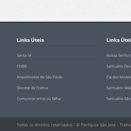
Links Úteis
Links Úte
Santa Sé
Nossa Senhor
CNBB
Santuário Div
Arquidiocese de São Paulo
Pai das Miseri
Diocese de Franca
Santuário Mã
Comunicar erros ou falha
Santuário São
Todos os direitos reservados - © Paróquia São José - Tra