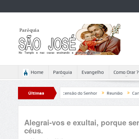
Home
Paróquia
Evangelho
Como Orar ?
Reflexão para a Ascensão do Senhor
Últimas
Reunião
Campanha da
Notícias
Alegrai-vos e exultai, porque s
céus.