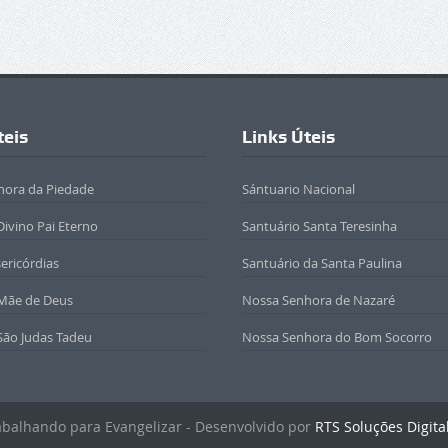
teis
Links Úteis
hora da Piedade
Sántuario Nacional
Divino Pai Eterno
Santuário Santa Teresinha
sericórdias
Santuário da Santa Paulina
 Mãe de Deus
Nossa Senhora de Nazaré
São Judas Tadeu
Nossa Senhora do Bom Socorro
rabalhando para Evangelizar - Desenvolvido por
RTS Soluções Digita