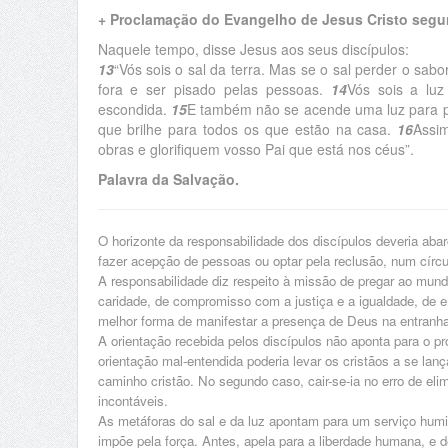
+ Proclamação do Evangelho de Jesus Cristo segu
Naquele tempo, disse Jesus aos seus discípulos:
13
“Vós sois o sal da terra. Mas se o sal perder o sa
fora e ser pisado pelas pessoas.
14
Vós sois a lu
escondida.
15
E também não se acende uma luz para pô
que brilhe para todos os que estão na casa.
16
Assim
obras e glorifiquem vosso Pai que está nos céus”.
Palavra da Salvação.
O horizonte da responsabilidade dos discípulos deveria abar
fazer acepção de pessoas ou optar pela reclusão, num círcu
A responsabilidade diz respeito à missão de pregar ao mu
caridade, de compromisso com a justiça e a igualdade, de e
melhor forma de manifestar a presença de Deus na entranhas
A orientação recebida pelos discípulos não aponta para o pr
orientação mal-entendida poderia levar os cristãos a se la
caminho cristão. No segundo caso, cair-se-ia no erro de el
incontáveis.
As metáforas do sal e da luz apontam para um serviço hum
impõe pela força. Antes, apela para a liberdade humana, e 