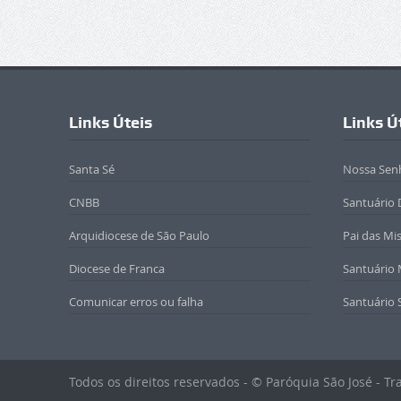
Links Úteis
Links Ú
Santa Sé
Nossa Sen
CNBB
Santuário 
Arquidiocese de São Paulo
Pai das Mi
Diocese de Franca
Santuário
Comunicar erros ou falha
Santuário 
Todos os direitos reservados - © Paróquia São José - T