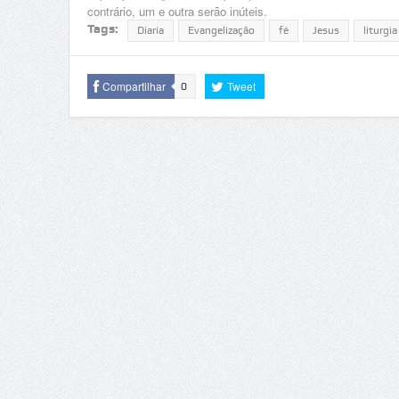
contrário, um e outra serão inúteis.
Tags:
Diaria
Evangelização
fé
Jesus
liturgia
Compartilhar
Tweet
0