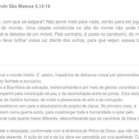
ndo São Mateus 5,13-16
bor, com que se salgará? Não serve mais para nada, senão para ser jo
z do mundo. Uma cidade construída no alto do monte não pode f
-la debaixo de um móvel. Pelo contrário, é posta no candeeiro, de 
 deve brilhar vossa luz diante dos outros, para que vejam vossas 
car o mundo inteiro. E, assim, impedi-los de deixar-se mover por preconceito
lo fechado e exclusivo.
ndo a Boa-Nova da salvação, testemunhando-a por meio de gestos concretos 
mpenho pela construção da paz e da reconciliação entre os povos. Esta seri
 da história humana, de modo a preservá-la do erro e da corrupção.
oselitismo nem para o absolutismo do projeto de Jesus. No primeiro caso, a
nçarem numa guerra santa, para constranger toda a humanidade a optar pelo
iminar tudo quanto fosse diferente, desconhecendo que os caminhos de Deus 
ilde e despojado, conformado com a dinâmica do Reino de Deus, que não se
dela depende. A ação do sal e da luz deve ser percebida por sua qualidade. C