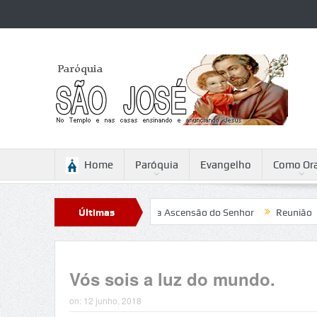
Home
Paróquia
Evangelho
Como Ora
Sabattini
Reflexão para a Ascensão do Senhor
Últimas
Reunião
Cam
Notícias
Vós sois a luz do mundo.
on:
12 junho, 2018