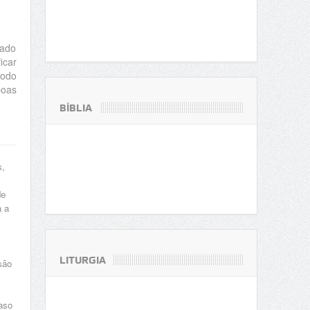
gado
icar
modo
boas
BÍBLIA
s,
de
a a
LITURGIA
são
aso