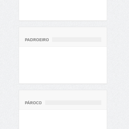
PADROEIRO
PÁROCO