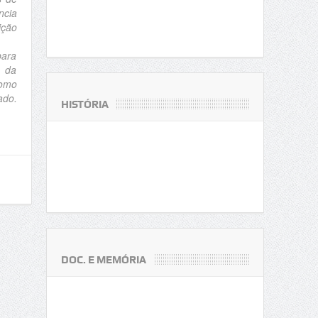
ncia
ição
para
a da
Como
ado.
HISTÓRIA
DOC. E MEMÓRIA