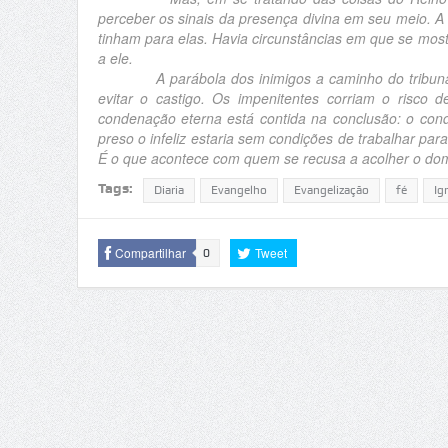
perceber os sinais da presença divina em seu meio. A
tinham para elas. Havia circunstâncias em que se most
a ele.
A parábola dos inimigos a caminho do tribunal al
evitar o castigo. Os impenitentes corriam o risco
condenação eterna está contida na conclusão: o con
preso o infeliz estaria sem condições de trabalhar para
É o que acontece com quem se recusa a acolher o dom 
Tags:
Diaria
Evangelho
Evangelização
fé
Igr
Compartilhar
Tweet
0