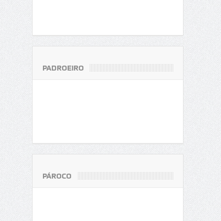
PADROEIRO
PÁROCO