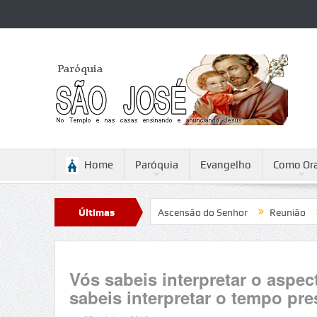
Home
Paróquia
Evangelho
Como Ora
abattini
Reflexão para a Ascensão do Senhor
Últimas
Reunião
Cam
Notícias
Vós sabeis interpretar o aspec
sabeis interpretar o tempo pr