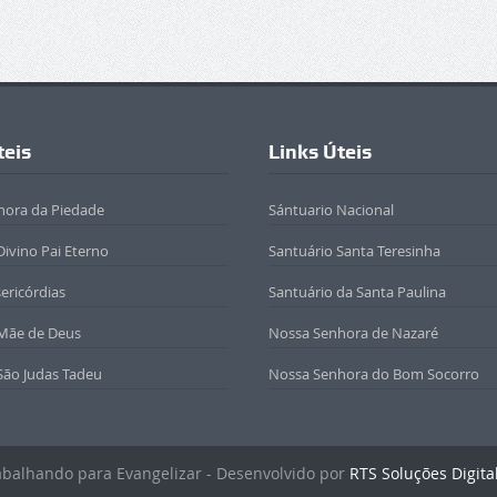
teis
Links Úteis
hora da Piedade
Sántuario Nacional
Divino Pai Eterno
Santuário Santa Teresinha
sericórdias
Santuário da Santa Paulina
 Mãe de Deus
Nossa Senhora de Nazaré
São Judas Tadeu
Nossa Senhora do Bom Socorro
rabalhando para Evangelizar - Desenvolvido por
RTS Soluções Digita