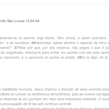
ndo São Lucas 12,54-59
evantar-se no poente, logo dizeis: ‘Vem chuva’, e assim acontece.
lor’, e tal acontece.
56
Hipócritas! sabeis decifrar o aspecto da terra 
resente?”
57
“Mas por que, por vós mesmos, não julgais o que é ju
 do magistrado, esforça-te para entrar em acordo com ele pelo cami
ao carcereiro, e o carcereiro te ponha na prisão.
59
Eu te digo: de lá
abilidade humana, Jesus chamou a atenção de seus ouvintes par
 hábeis em prever os fenômenos atmosféricos, pois as nuvens carrega
es desertas do sul, punham em risco seus interesses materiais. O suc
a preocupação de tê-las sob contínuo controle.
eus, estas mesmas pessoas mostravam-se obtusas, incapazes