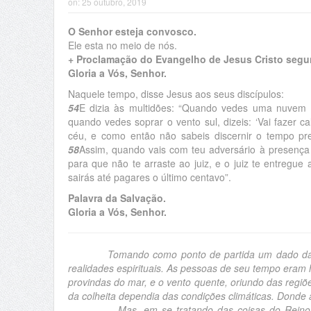
on:
25 outubro, 2019
O Senhor esteja convosco.
Ele esta no meio de nós.
+ Proclamação do Evangelho de Jesus Cristo segu
Gloria a Vós, Senhor.
Naquele tempo, disse Jesus aos seus discípulos:
54
E dizia às multidões: “Quando vedes uma nuvem l
quando vedes soprar o vento sul, dizeis: ‘Vai fazer ca
céu, e como então não sabeis discernir o tempo p
58
Assim, quando vais com teu adversário à presença
para que não te arraste ao juiz, e o juiz te entregue 
sairás até pagares o último centavo”.
Palavra da Salvação.
Gloria a Vós, Senhor.
Tomando como ponto de partida um dado da h
realidades espirituais. As pessoas de seu tempo eram
provindas do mar, e o vento quente, oriundo das regiõ
da colheita dependia das condições climáticas. Donde 
Mas, em se tratando das coisas do Reino de D