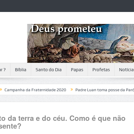
r ?
Bíblia
Santo do Dia
Papas
Profetas
Notícia
panha da Fraternidade 2020
Padre Luan toma posse da Paróquia
to da terra e do céu. Como é que não
esente?