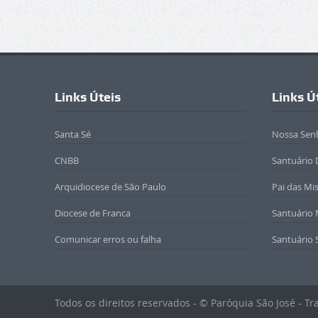
Links Úteis
Links Ú
Santa Sé
Nossa Sen
CNBB
Santuário 
Arquidiocese de São Paulo
Pai das Mi
Diocese de Franca
Santuário
Comunicar erros ou falha
Santuário 
Todos os direitos reservados - © Paróquia São José - T