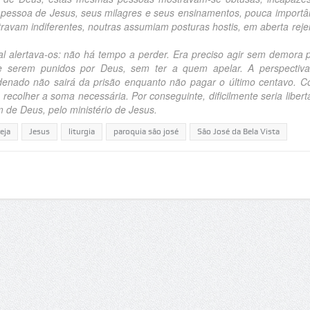
 pessoa de Jesus, seus milagres e seus ensinamentos, pouca importâ
ravam indiferentes, noutras assumiam posturas hostis, em aberta reje
ertava-os: não há tempo a perder. Era preciso agir sem demora 
 de serem punidos por Deus, sem ter a quem apelar. A perspectiv
denado não sairá da prisão enquanto não pagar o último centavo. 
 recolher a soma necessária. Por conseguinte, dificilmente seria libert
de Deus, pelo ministério de Jesus.
eja
Jesus
liturgia
paroquia são josé
São José da Bela Vista