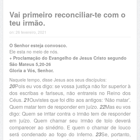
Vai primeiro reconciliar-te com o
teu irmão.
on:
26 fevereiro, 2021
O Senhor esteja convosco.
Ele esta no meio de nós.
+ Proclamação do Evangelho de Jesus Cristo segundo
São Mateus 5,20-26
Gloria a Vós, Senhor.
Naquele tempo, disse Jesus aos seus discípulos:
20
Pois eu vos digo: se vossa justiça não for superior à
dos escribas e fariseus, não entrareis no Reino dos
Céus.
21
Ouvistes que foi dito aos antigos: ‘Não matar’.
Quem matar tem de responder em juízo.
22
Mas eu vos
digo: Quem se irritar contra o irmão tem de responder
em juízo. Quem chamar seu irmão de tolo deverá
comparecer ao sinédrio. E quem o chamar de louco
será condenado ao fogo do inferno.
23
Se, portanto,