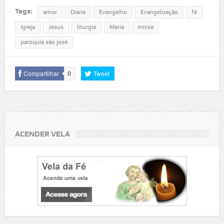
Tags:
amor
Diaria
Evangelho
Evangelização
fé
Igreja
Jesus
liturgia
Maria
missa
paroquia são josé
Compartilhar
Tweet
0
ACENDER VELA