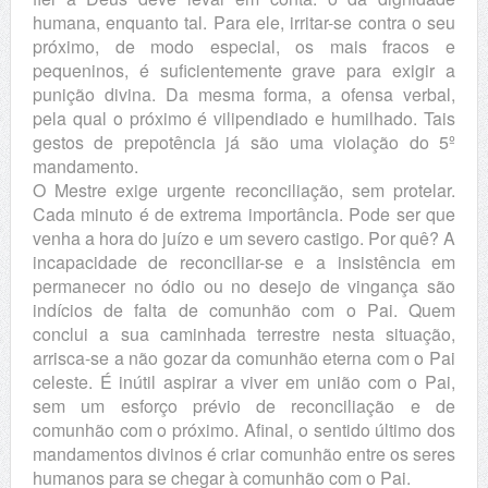
humana, enquanto tal. Para ele, irritar-se contra o seu
próximo, de modo especial, os mais fracos e
pequeninos, é suficientemente grave para exigir a
punição divina. Da mesma forma, a ofensa verbal,
pela qual o próximo é vilipendiado e humilhado. Tais
gestos de prepotência já são uma violação do 5º
mandamento.
O Mestre exige urgente reconciliação, sem protelar.
Cada minuto é de extrema importância. Pode ser que
venha a hora do juízo e um severo castigo. Por quê? A
incapacidade de reconciliar-se e a insistência em
permanecer no ódio ou no desejo de vingança são
indícios de falta de comunhão com o Pai. Quem
conclui a sua caminhada terrestre nesta situação,
arrisca-se a não gozar da comunhão eterna com o Pai
celeste. É inútil aspirar a viver em união com o Pai,
sem um esforço prévio de reconciliação e de
comunhão com o próximo. Afinal, o sentido último dos
mandamentos divinos é criar comunhão entre os seres
humanos para se chegar à comunhão com o Pai.