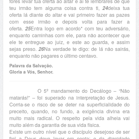
fores levar tua oferta ao altar e aí te lembrares de que
teu irmão tem alguma coisa contra ti,
24
deixa tua
oferta lá diante do altar e vai primeiro fazer as pazes
com esse irmão e depois volta para fazer a
oferta.
25
Entra logo em acordo* com teu adversário,
enquanto caminhas com ele, para não acontecer que
ele te entregue ao juiz, e este ao guarda, e assim
sejas preso.
26
Na verdade te digo: de lá não sairás,
enquanto não pagares o último centavo.
Palavra da Salvação.
Gloria a Vós, Senhor.
O 5º mandamento do Decálogo – “Não
matarás!” – foi superado na interpretação de Jesus.
Corria-se o risco de se deter na superficialidade do
preceito, quando, no fundo, a exigência divina era
muito mais radical. O respeito pela vida alheia vai
muito além da garantia de sua vida física.
Existe um outro nível que o discípulo desejoso de ser
fiel a Deus deve levar em conta: o da dignidade