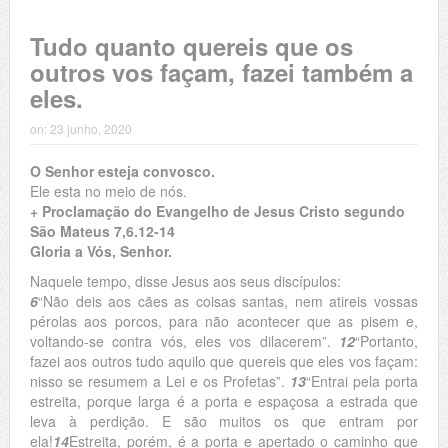
Tudo quanto quereis que os
outros vos façam, fazei também a
eles.
on:
23 junho, 2020
O Senhor esteja convosco.
Ele esta no meio de nós.
+ Proclamação do Evangelho de Jesus Cristo segundo
São Mateus 7,6.12-14
Gloria a Vós, Senhor.
Naquele tempo, disse Jesus aos seus discípulos:
6
“Não deis aos cães as coisas santas, nem atireis vossas
pérolas aos porcos, para não acontecer que as pisem e,
voltando-se contra vós, eles vos dilacerem”.
12
“Portanto,
fazei aos outros tudo aquilo que quereis que eles vos façam:
nisso se resumem a Lei e os Profetas”.
13
“Entrai pela porta
estreita, porque larga é a porta e espaçosa a estrada que
leva à perdição. E são muitos os que entram por
ela!
14
Estreita, porém, é a porta e apertado o caminho que