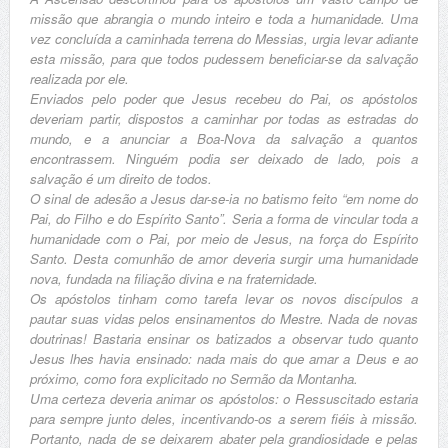
missão que abrangia o mundo inteiro e toda a humanidade. Uma
vez concluída a caminhada terrena do Messias, urgia levar adiante
esta missão, para que todos pudessem beneficiar-se da salvação
realizada por ele.
Enviados pelo poder que Jesus recebeu do Pai, os apóstolos
deveriam partir, dispostos a caminhar por todas as estradas do
mundo, e a anunciar a Boa-Nova da salvação a quantos
encontrassem. Ninguém podia ser deixado de lado, pois a
salvação é um direito de todos.
O sinal de adesão a Jesus dar-se-ia no batismo feito “em nome do
Pai, do Filho e do Espírito Santo”. Seria a forma de vincular toda a
humanidade com o Pai, por meio de Jesus, na força do Espírito
Santo. Desta comunhão de amor deveria surgir uma humanidade
nova, fundada na filiação divina e na fraternidade.
Os apóstolos tinham como tarefa levar os novos discípulos a
pautar suas vidas pelos ensinamentos do Mestre. Nada de novas
doutrinas! Bastaria ensinar os batizados a observar tudo quanto
Jesus lhes havia ensinado: nada mais do que amar a Deus e ao
próximo, como fora explicitado no Sermão da Montanha.
Uma certeza deveria animar os apóstolos: o Ressuscitado estaria
para sempre junto deles, incentivando-os a serem fiéis à missão.
Portanto, nada de se deixarem abater pela grandiosidade e pelas