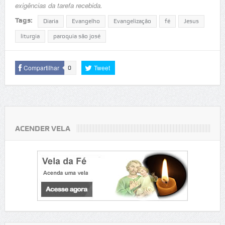
exigências da tarefa recebida.
Tags:
Diaria
Evangelho
Evangelização
fé
Jesus
liturgia
paroquia são josé
Compartilhar
Tweet
0
ACENDER VELA