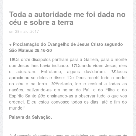
Toda a autoridade me foi dada no
céu e sobre a terra
on:
28 maio, 2017
+ Proclamação do Evangelho de Jesus Cristo segundo
São Mateus 28,16-20
16
Os onze discípulos partiram para a Galileia, para o monte
que Jesus lhes havia indicado.
17
Quando viram Jesus, eles
o adoraram. Entretanto, alguns duvidaram.
18
Jesus
aproximou-se deles e disse: “De Deus recebi todo o poder
no céu e na terra.
19
Portanto, ide e ensinai a todas as
nações, batizando-as em nome do Pai, e do Filho e do
Espírito Santo
20
e ensinando-as a observar tudo o que vos
ordenei. E eu estou convosco todos os dias, até o fim do
mundo!”
Palavra da Salvação.
A Ascensão descortinou para os apóstolos um vasto campo de