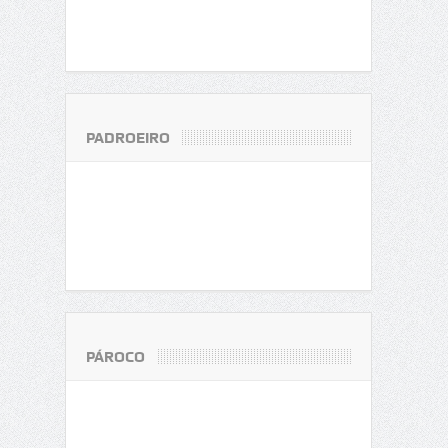
PADROEIRO
PÁROCO