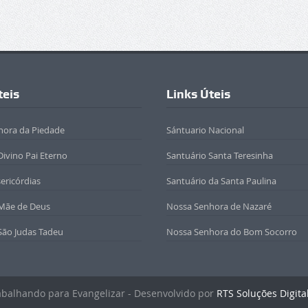
teis
Links Úteis
hora da Piedade
Sántuario Nacional
Divino Pai Eterno
Santuário Santa Teresinha
sericórdias
Santuário da Santa Paulina
 Mãe de Deus
Nossa Senhora de Nazaré
São Judas Tadeu
Nossa Senhora do Bom Socorro
rabalhando para Evangelizar - Desenvolvido por
RTS Soluções Digita