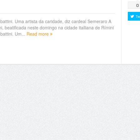
Compart
0
Tw
battini. Uma artista da caridade, diz cardeal Semeraro A
, beatificada neste domingo na cidade italliana de Rímini
battini. Um...
Read more