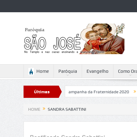
Home
Paróquia
Evangelho
Como Ora
do Senhor
Reunião
Últimas
Campanha da Fraternidade 2020
Padre 
Notícias
HOME
SANDRA SABATTINI
Beatificada Sandra Sabattini