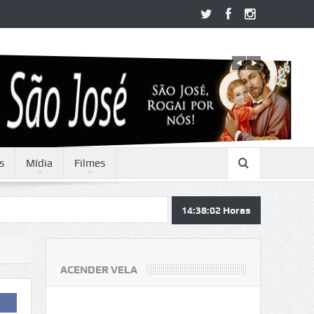
s
Mídia
Filmes
14:38:03
Horas
ACENDER VELA