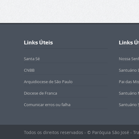
Links Úteis
Links Ú
Santa Sé
Nossa Sen
CNBB
Santuário 
Arquidiocese de São Paulo
Pai das Mi
Diocese de Franca
Santuário
Comunicar erros ou falha
Santuário 
Todos os direitos reservados - © Paróquia São José - T