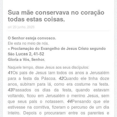
Sua mãe conservava no coração
todas estas coisas.
on:
20 junho, 2020
O Senhor esteja convosco.
Ele esta no meio de nós.
+ Proclamação do Evangelho de Jesus Cristo segundo
Lucas 2, 41-52
São
Gloria a Vós, Senhor.
Naquele tempo, disse Jesus aos seus discípulos:
41
Os pais de Jesus iam todos os anos a Jerusalém
para a festa da Páscoa.
42
Quando ele tinha doze
anos, subiram para lá, como era costume na festa.
43
Passados os dias da festa, quando estavam
voltando, ficou em Jerusalém o menino Jesus, sem
que seus pais o notassem.
44
Pensando que ele
estivesse na comitiva, fizeram o percurso de um dia
inteiro. Depois o procuraram entre os parentes e