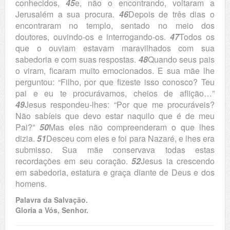
conhecidos,
45
e, não o encontrando, voltaram a
Jerusalém a sua procura.
46
Depois de três dias o
encontraram no templo, sentado no meio dos
doutores, ouvindo-os e interrogando-os.
47
Todos os
que o ouviam estavam maravilhados com sua
sabedoria e com suas respostas.
48
Quando seus pais
o viram, ficaram muito emocionados. E sua mãe lhe
perguntou: “Filho, por que fizeste isso conosco? Teu
pai e eu te procurávamos, cheios de aflição…”
49
Jesus respondeu-lhes: “Por que me procuráveis?
Não sabíeis que devo estar naquilo que é de meu
Pai?”
50
Mas eles não compreenderam o que lhes
dizia.
51
Desceu com eles e foi para Nazaré, e lhes era
submisso. Sua mãe conservava todas estas
recordações em seu coração.
52
Jesus ia crescendo
em sabedoria, estatura e graça diante de Deus e dos
homens.
Palavra da Salvação.
Gloria a Vós, Senhor.