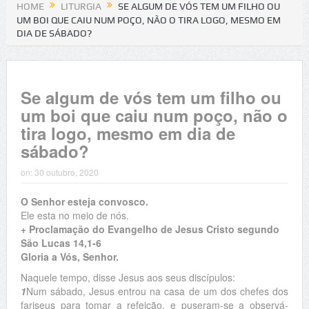
HOME
LITURGIA
SE ALGUM DE VÓS TEM UM FILHO OU
UM BOI QUE CAIU NUM POÇO, NÃO O TIRA LOGO, MESMO EM
DIA DE SÁBADO?
Se algum de vós tem um filho ou
um boi que caiu num poço, não o
tira logo, mesmo em dia de
sábado?
on:
30 outubro, 2020
O Senhor esteja convosco.
Ele esta no meio de nós.
+ Proclamação do Evangelho de Jesus Cristo segundo
São Lucas 14,1-6
Gloria a Vós, Senhor.
Naquele tempo, disse Jesus aos seus discípulos:
1
Num sábado, Jesus entrou na casa de um dos chefes dos
fariseus para tomar a refeição, e puseram-se a observá-