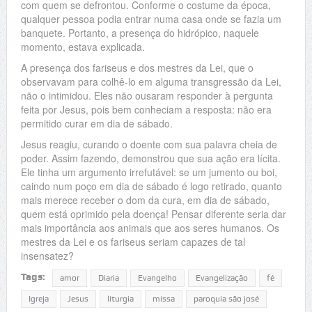
com quem se defrontou. Conforme o costume da época,
qualquer pessoa podia entrar numa casa onde se fazia um
banquete. Portanto, a presença do hidrópico, naquele
momento, estava explicada.
A presença dos fariseus e dos mestres da Lei, que o
observavam para colhê-lo em alguma transgressão da Lei,
não o intimidou. Eles não ousaram responder à pergunta
feita por Jesus, pois bem conheciam a resposta: não era
permitido curar em dia de sábado.
Jesus reagiu, curando o doente com sua palavra cheia de
poder. Assim fazendo, demonstrou que sua ação era lícita.
Ele tinha um argumento irrefutável: se um jumento ou boi,
caindo num poço em dia de sábado é logo retirado, quanto
mais merece receber o dom da cura, em dia de sábado,
quem está oprimido pela doença! Pensar diferente seria dar
mais importância aos animais que aos seres humanos. Os
mestres da Lei e os fariseus seriam capazes de tal
insensatez?
Tags:
amor
Diaria
Evangelho
Evangelização
fé
Igreja
Jesus
liturgia
missa
paroquia são josé