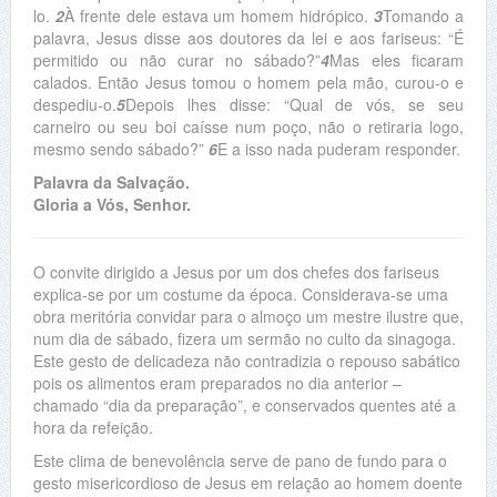
lo.
2
À frente dele estava um homem hidrópico.
3
Tomando a
palavra, Jesus disse aos doutores da lei e aos fariseus: “É
permitido ou não curar no sábado?”
4
Mas eles ficaram
calados. Então Jesus tomou o homem pela mão, curou-o e
despediu-o.
5
Depois lhes disse: “Qual de vós, se seu
carneiro ou seu boi caísse num poço, não o retiraria logo,
mesmo sendo sábado?”
6
E a isso nada puderam responder.
Palavra da Salvação.
Gloria a Vós, Senhor.
O convite dirigido a Jesus por um dos chefes dos fariseus
explica-se por um costume da época. Considerava-se uma
obra meritória convidar para o almoço um mestre ilustre que,
num dia de sábado, fizera um sermão no culto da sinagoga.
Este gesto de delicadeza não contradizia o repouso sabático
pois os alimentos eram preparados no dia anterior –
chamado “dia da preparação”, e conservados quentes até a
hora da refeição.
Este clima de benevolência serve de pano de fundo para o
gesto misericordioso de Jesus em relação ao homem doente