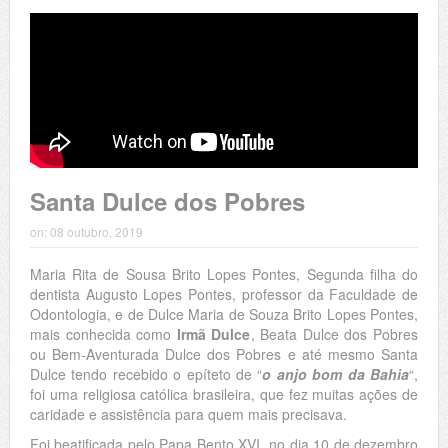
Santa Dulce dos Pobres
on:
08 outubro, 2019
Maria Rita de Sousa Brito Lopes Pontes, Segunda filha do
dentista Augusto Lopes Pontes, professor da Faculdade de
Odontologia, e de Dulce Maria de Souza Brito Lopes Pontes,
mais conhecida como
Irmã Dulce
, Beata Dulce dos Pobres
ou Bem-Aventurada Dulce dos Pobres e até mesmo Santa
Dulce tendo recebido o epíteto de “
o anjo bom da Bahia
“,
foi uma religiosa católica brasileira, que fez muitas ações de
caridade e assistência para quem mais precisava.
Foi beatificada pelo Papa Bento XVI, no dia 10 de dezembro