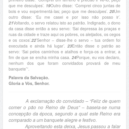
que me desculpes’.
19
Outro disse: ‘Comprei cinco juntas de
bois e vou experimentá-las; peço que me desculpes’.
20
Um
outro disse: ‘Eu me casei e por isso não posso ir’.
21
Voltando, o servo relatou isto ao patrão. Indignado, o dono
da casa disse então a seu servo: ‘Sai depressa às praças e
ruas da cidade e traze aqui os pobres, os aleijados, os cegos
e os coxos’.
22
’Senhor – disse-lhe o servo – tua ordem foi
executada e ainda há lugar’.
23
Então disse o patrão ao
servo: ‘Sai pelos caminhos e atalhos e força-os a entrar, a
fim de que se encha minha casa.
24
Porque, eu vos declaro,
nenhum dos que foram convidados provará de meu
banquete’”.
Palavra da Salvação.
Gloria a Vós, Senhor.
A exclamação do convidado – “Feliz de quem
comer o pão no Reino de Deus” – baseia-se numa
concepção da época, segundo a qual este Reino era
comparado a um banquete alegre e festivo.
Aproveitando esta deixa, Jesus passou a falar