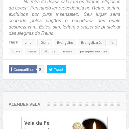
Na mira de Jesus estavam os líderes religiosos
da época. Pensando ter precedência no Reino, seriam
excluídos por pura insensatez. Seu lugar seria
ocupado pelos pagãos e pecadores aos quais
desprezavam. Estes, sim, teriam o prazer de participar
das alegrias do Reino.
Tags:
amor
Diaria
Evangelho
Evangelização
fé
Igreja
Jesus
liturgia
missa
paroquia são josé
Compartilhar
Tweet
0
ACENDER VELA