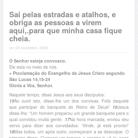
Sai pelas estradas e atalhos, e
obriga as pessoas a virem
aqui,.para que minha casa fique
cheia.
on:
03 novembro, 2020
O Senhor esteja convosco.
Ele esta no meio de nós.
+ Proclamação do Evangelho de Jesus Cristo segundo
São Lucas 14,15-24
Gloria a Vós, Senhor.
Naquele tempo, disse Jesus aos seus discípulos:
15
Ao ouvir isto, disse-lhe um dos convivas: Feliz daquele
que participar do banquete do Reino de Deus!’
16
Jesus
disse-lhe: “Um homem preparou um grande banquete para o
qual convidou muita gente.
17
Na hora marcada, enviou seu
servo para dizer aos convidados: ‘Vinde, já está pronto!’
18
Mas todos, um após outro, começaram a se desculpar. O
primeiro disse: ‘Comprei um terreno e preciso ir vê-lo; peço