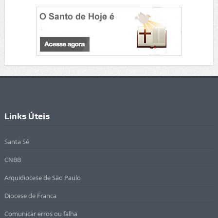
Links Úteis
Santa Sé
CNBB
Arquidiocese de São Paulo
Diocese de Franca
Comunicar erros ou falha