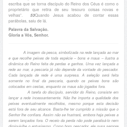
escriba que se torna discípulo do Reino dos Céus é como o
proprietário que retira de seu tesouro coisas novas e
velhas”.
53
Quando Jesus acabou de contar essas
parábolas, saiu de lá.
Palavra da Salvação.
Gloria a Vós, Senhor.
A imagem da pesca, simbolizada na rede lançada ao mar
e que recolhe peixes de toda espécie – bons e maus – ilustra a
dinâmica do Reino feita de perdas e ganhos. Uma vez lançada a
rede ao mar, a pescaria já não depende da vontade do pescador.
Cada lançada de rede é uma surpresa. A seleção será feita
somente no final da pescaria, quando os peixes bons são
colocados em cestas, enquanto os maus são jogados fora.
A tarefa do discípulo, servidor do Reino, consiste em
lançar a rede incessantemente. Não lhe importa a qualidade dos
peixes eventualmente recolhidos, mesmo porque esta decisão
está fora de seu alcance. Basta-lhe ter cumprido a missão que o
Senhor lhe confiara. Assim não se frustrará, embora haja peixes a
serem lançados fora. O receio da perda não pode paralisá-lo nem
diminuir-lhe o entusiasmo. Como bom pescador, ele ousa sempre