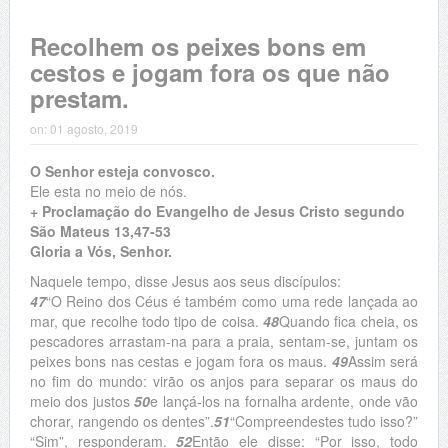
Recolhem os peixes bons em
cestos e jogam fora os que não
prestam.
on:
01 agosto, 2019
O Senhor esteja convosco.
Ele esta no meio de nós.
+ Proclamação do Evangelho de Jesus Cristo segundo
São Mateus 13,47-53
Gloria a Vós, Senhor.
Naquele tempo, disse Jesus aos seus discípulos:
47
“O Reino dos Céus é também como uma rede lançada ao
mar, que recolhe todo tipo de coisa.
48
Quando fica cheia, os
pescadores arrastam-na para a praia, sentam-se, juntam os
peixes bons nas cestas e jogam fora os maus.
49
Assim será
no fim do mundo: virão os anjos para separar os maus do
meio dos justos
50
e lançá-los na fornalha ardente, onde vão
chorar, rangendo os dentes”.
51
“Compreendestes tudo isso?”
“Sim”, responderam.
52
Então ele disse: “Por isso, todo