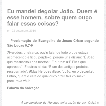
Eu mandei degolar João. Quem é
esse homem, sobre quem ouço
falar essas coisas?
on:
22 setembro, 2016
+ Proclamação do Evangelho de Jesus Cristo segundo
São Lucas 9,7-9
7
Herodes, o tetrarca, ouviu falar de tudo o que estava
acontecendo e ficou perplexo, porque uns diziam: “É João
que ressuscitou dos mortos”. E outros:
8
“É Elias que
apareceu”. E outros ainda: “É um dos antigos profetas
ressuscitado”.
9
Mas Herodes disse: “João, eu o decapitei.
Então, quem é este do qual ouço dizer tais coisas?” E
procurava vê-lo.
Palavra da Salvação.
A perplexidade de Herodes tinha razão de ser. Quiçá o