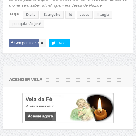
morrer sem saber, afinal, quem era Jesus de Nazaré.
Tags:
Diaria
Evangelho
fé
Jesus
liturgia
paroquia são josé
Compartilhar
Tweet
0
ACENDER VELA