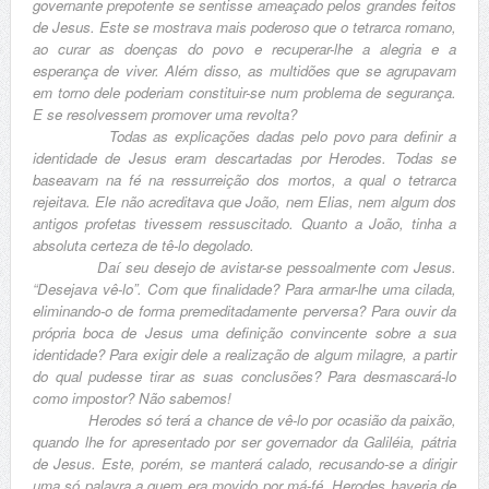
governante prepotente se sentisse ameaçado pelos grandes feitos
de Jesus. Este se mostrava mais poderoso que o tetrarca romano,
ao curar as doenças do povo e recuperar-lhe a alegria e a
esperança de viver. Além disso, as multidões que se agrupavam
em torno dele poderiam constituir-se num problema de segurança.
E se resolvessem promover uma revolta?
Todas as explicações dadas pelo povo para definir a
identidade de Jesus eram descartadas por Herodes. Todas se
baseavam na fé na ressurreição dos mortos, a qual o tetrarca
rejeitava. Ele não acreditava que João, nem Elias, nem algum dos
antigos profetas tivessem ressuscitado. Quanto a João, tinha a
absoluta certeza de tê-lo degolado.
Daí seu desejo de avistar-se pessoalmente com Jesus.
“Desejava vê-lo”. Com que finalidade? Para armar-lhe uma cilada,
eliminando-o de forma premeditadamente perversa? Para ouvir da
própria boca de Jesus uma definição convincente sobre a sua
identidade? Para exigir dele a realização de algum milagre, a partir
do qual pudesse tirar as suas conclusões? Para desmascará-lo
como impostor? Não sabemos!
Herodes só terá a chance de vê-lo por ocasião da paixão,
quando lhe for apresentado por ser governador da Galiléia, pátria
de Jesus. Este, porém, se manterá calado, recusando-se a dirigir
uma só palavra a quem era movido por má-fé. Herodes haveria de