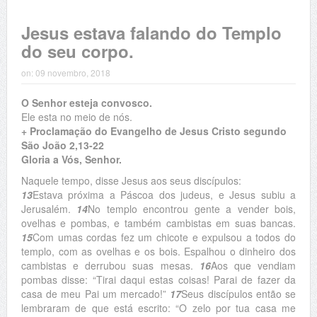
Jesus estava falando do Templo
do seu corpo.
on:
09 novembro, 2018
O Senhor esteja convosco.
Ele esta no meio de nós.
+ Proclamação do Evangelho de Jesus Cristo segundo
São João 2,13-22
Gloria a Vós, Senhor.
Naquele tempo, disse Jesus aos seus discípulos:
13
Estava próxima a Páscoa dos judeus, e Jesus subiu a
Jerusalém.
14
No templo encontrou gente a vender bois,
ovelhas e pombas, e também cambistas em suas bancas.
15
Com umas cordas fez um chicote e expulsou a todos do
templo, com as ovelhas e os bois. Espalhou o dinheiro dos
cambistas e derrubou suas mesas.
16
Aos que vendiam
pombas disse: “Tirai daqui estas coisas! Parai de fazer da
casa de meu Pai um mercado!”
17
Seus discípulos então se
lembraram de que está escrito: “O zelo por tua casa me