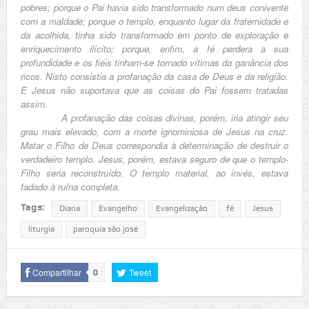
pobres; porque o Pai havia sido transformado num deus conivente
com a maldade; porque o templo, enquanto lugar da fraternidade e
da acolhida, tinha sido transformado em ponto de exploração e
enriquecimento ilícito; porque, enfim, a fé perdera a sua
profundidade e os fiéis tinham-se tornado vítimas da ganância dos
ricos. Nisto consistia a profanação da casa de Deus e da religião.
E Jesus não suportava que as coisas do Pai fossem tratadas
assim.
A profanação das coisas divinas, porém, iria atingir seu
grau mais elevado, com a morte ignominiosa de Jesus na cruz.
Matar o Filho de Deus correspondia à determinação de destruir o
verdadeiro templo. Jesus, porém, estava seguro de que o templo-
Filho seria reconstruído. O templo material, ao invés, estava
fadado à ruína completa.
Tags:
Diaria
Evangelho
Evangelização
fé
Jesus
liturgia
paroquia são josé
Compartilhar
Tweet
0