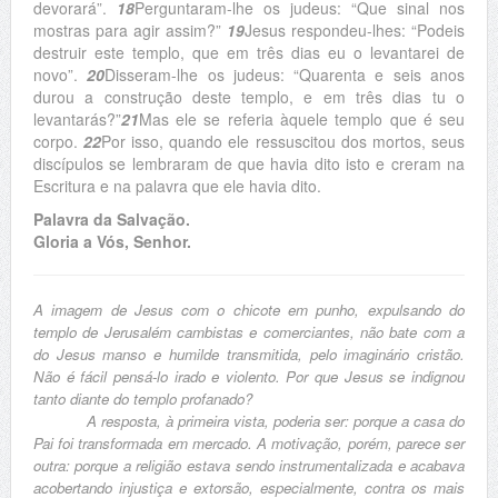
devorará”.
18
Perguntaram-lhe os judeus: “Que sinal nos
mostras para agir assim?”
19
Jesus respondeu-lhes: “Podeis
destruir este templo, que em três dias eu o levantarei de
novo”.
20
Disseram-lhe os judeus: “Quarenta e seis anos
durou a construção deste templo, e em três dias tu o
levantarás?”
21
Mas ele se referia àquele templo que é seu
corpo.
22
Por isso, quando ele ressuscitou dos mortos, seus
discípulos se lembraram de que havia dito isto e creram na
Escritura e na palavra que ele havia dito.
Palavra da Salvação.
Gloria a Vós, Senhor.
A imagem de Jesus com o chicote em punho, expulsando do
templo de Jerusalém cambistas e comerciantes, não bate com a
do Jesus manso e humilde transmitida, pelo imaginário cristão.
Não é fácil pensá-lo irado e violento. Por que Jesus se indignou
tanto diante do templo profanado?
A resposta, à primeira vista, poderia ser: porque a casa do
Pai foi transformada em mercado. A motivação, porém, parece ser
outra: porque a religião estava sendo instrumentalizada e acabava
acobertando injustiça e extorsão, especialmente, contra os mais