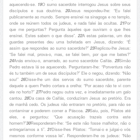
aquecendo-se.
19
O sumo sacerdote interrogou Jesus sobre seus
discípulos e sua doutrina.
20
Jesus respondeu-lhe: “Eu falei
publicamente ao mundo. Sempre ensinei na sinagoga e no templo,
onde se reúnem todos os judeus, e nada falei às ocultas.
21
Por
que me perguntas? Pergunta àqueles que ouviram o que lhes
ensinei. Estes sabem o que disse”.
22
A estas palavras, um dos
guardas presentes deu uma bofetada em Jesus, dizendo: “É
assim que respondes ao sumo sacerdote?”
23
Replicou-lhe Jesus:
“Se falei mal, prova-o, mas, se falei bem, por que me bates?”
24
Anás enviou-o, amarrado, ao sumo sacerdote Caifás.
25
Simão
Pedro estava lá se aquecendo. Perguntaram-lhe: “Porventura não
és tu também um de seus discípulos?” Ele o negou, dizendo: “Não
sou!”
26
Disse-lhe um dos servos do sumo sacerdote, parente
daquele a quem Pedro cortara a orelha: “Por acaso não te vi com
ele no horto?”
27
Pedro negou outra vez, e imediatamente um galo
cantou.
28
Da casa de Caifás, conduziram Jesus ao pretório. Era
de manhã cedo. Os judeus não entraram no pretório, para não se
contaminar e poderem comer a Páscoa.
29
Saiu, pois, Pilatos até
eles, e perguntou: “Que acusação trazeis contra este
homem?”
30
Responderam-lhe: “Se este não fosse malfeitor, não o
entregaríamos a ti”.
31
Disse-lhes Pilatos: “Tomai-o e julgai-o vós
mesmos conforme vossa lei”. Responderam-lhe os judeus: “Não