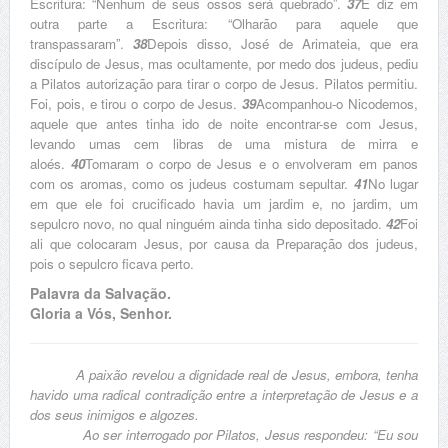
Escritura: “Nenhum de seus ossos será quebrado”.
37
E diz em
outra parte a Escritura: “Olharão para aquele que
transpassaram”.
38
Depois disso, José de Arimateia, que era
discípulo de Jesus, mas ocultamente, por medo dos judeus, pediu
a Pilatos autorização para tirar o corpo de Jesus. Pilatos permitiu.
Foi, pois, e tirou o corpo de Jesus.
39
Acompanhou-o Nicodemos,
aquele que antes tinha ido de noite encontrar-se com Jesus,
levando umas cem libras de uma mistura de mirra e
aloés.
40
Tomaram o corpo de Jesus e o envolveram em panos
com os aromas, como os judeus costumam sepultar.
41
No lugar
em que ele foi crucificado havia um jardim e, no jardim, um
sepulcro novo, no qual ninguém ainda tinha sido depositado.
42
Foi
ali que colocaram Jesus, por causa da Preparação dos judeus,
pois o sepulcro ficava perto.
Palavra da Salvação.
Gloria a Vós, Senhor.
A paixão revelou a dignidade real de Jesus, embora, tenha
havido uma radical contradição entre a interpretação de Jesus e a
dos seus inimigos e algozes.
Ao ser interrogado por Pilatos, Jesus respondeu: “Eu sou