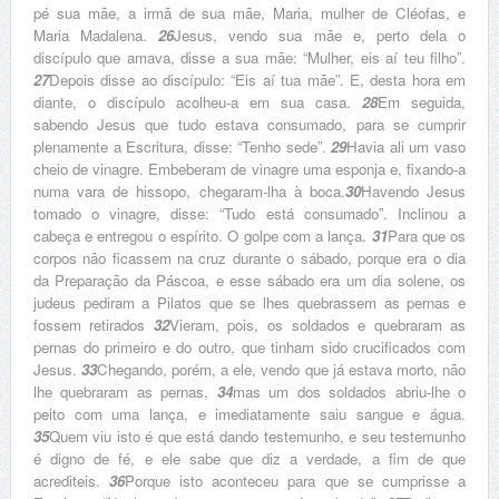
pé sua mãe, a irmã de sua mãe, Maria, mulher de Cléofas, e
Maria Madalena.
26
Jesus, vendo sua mãe e, perto dela o
discípulo que amava, disse a sua mãe: “Mulher, eis aí teu filho”.
27
Depois disse ao discípulo: “Eis aí tua mãe”. E, desta hora em
diante, o discípulo acolheu-a em sua casa.
28
Em seguida,
sabendo Jesus que tudo estava consumado, para se cumprir
plenamente a Escritura, disse: “Tenho sede”.
29
Havia ali um vaso
cheio de vinagre. Embeberam de vinagre uma esponja e, fixando-a
numa vara de hissopo, chegaram-lha à boca.
30
Havendo Jesus
tomado o vinagre, disse: “Tudo está consumado”. Inclinou a
cabeça e entregou o espírito.
O golpe com a lança.
31
Para que os
corpos não ficassem na cruz durante o sábado, porque era o dia
da Preparação da Páscoa, e esse sábado era um dia solene, os
judeus pediram a Pilatos que se lhes quebrassem as pernas e
fossem retirados
32
Vieram, pois, os soldados e quebraram as
pernas do primeiro e do outro, que tinham sido crucificados com
Jesus.
33
Chegando, porém, a ele, vendo que já estava morto, não
lhe quebraram as pernas,
34
mas um dos soldados abriu-lhe o
peito com uma lança, e imediatamente saiu sangue e água.
35
Quem viu isto é que está dando testemunho, e seu testemunho
é digno de fé, e ele sabe que diz a verdade, a fim de que
acrediteis.
36
Porque isto aconteceu para que se cumprisse a