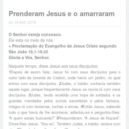
Prenderam Jesus e o amarraram
on:
19 abril, 2019
O Senhor esteja convosco.
Ele esta no meio de nós.
+ Proclamação do Evangelho de Jesus Cristo segundo
São João 18,1-19,42
Gloria a Vós, Senhor.
Naquele tempo, disse Jesus aos seus discípulos:
1
Depois de assim falar, Jesus foi com seus discípulos para o
outro lado da torrente do Cedron, onde havia um jardim, no qual
entrou com seus discípulos.
2
Judas, o traidor, conhecia também
aquele lugar, porque frequentemente Jesus se reunia lá com seus
discípulos.
3
Judas, tendo recebido uma tropa de soldados e os
guardas mandados pelos sumos sacerdotes e pelos fariseus,
chegou lá com lanternas, tochas e armas.
4
Então Jesus, sabendo
tudo o que havia de lhe acontecer, adiantou-se e perguntou-lhes:
“A quem estais buscando?”
5
Responderam: “A Jesus de Nazaré”.
Disse-lhes Jesus: “Sou eu”. Também Judas, o traidor, estava com