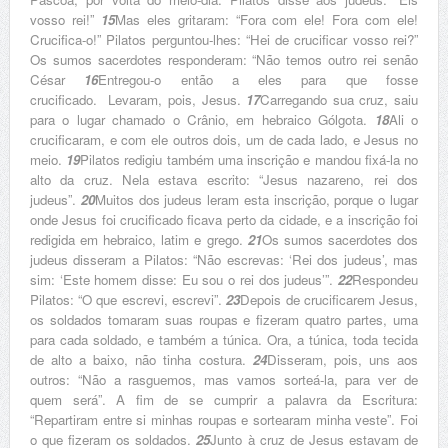
vosso rei!”
15
Mas eles gritaram: “Fora com ele! Fora com ele!
Crucifica-o!” Pilatos perguntou-lhes: “Hei de crucificar vosso rei?”
Os sumos sacerdotes responderam: “Não temos outro rei senão
César
16
Entregou-o então a eles para que fosse
crucificado.
Levaram, pois, Jesus.
17
Carregando sua cruz, saiu
para o lugar chamado o Crânio, em hebraico Gólgota.
18
Ali o
crucificaram, e com ele outros dois, um de cada lado, e Jesus no
meio.
19
Pilatos redigiu também uma inscrição e mandou fixá-la no
alto da cruz. Nela estava escrito: “Jesus nazareno, rei dos
judeus”.
20
Muitos dos judeus leram esta inscrição, porque o lugar
onde Jesus foi crucificado ficava perto da cidade, e a inscrição foi
redigida em hebraico, latim e grego.
21
Os sumos sacerdotes dos
judeus disseram a Pilatos: “Não escrevas: ‘Rei dos judeus’, mas
sim: ‘Este homem disse: Eu sou o rei dos judeus’”.
22
Respondeu
Pilatos: “O que escrevi, escrevi”.
23
Depois de crucificarem Jesus,
os soldados tomaram suas roupas e fizeram quatro partes, uma
para cada soldado, e também a túnica. Ora, a túnica, toda tecida
de alto a baixo, não tinha costura.
24
Disseram, pois, uns aos
outros: “Não a rasguemos, mas vamos sorteá-la, para ver de
quem será”. A fim de se cumprir a palavra da Escritura:
“Repartiram entre si minhas roupas e sortearam minha veste”. Foi
o que fizeram os soldados.
25
Junto à cruz de Jesus estavam de