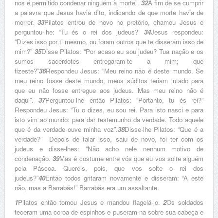
nos é permitido condenar ninguém à morte”.
32
A fim de se cumprir
a palavra que Jesus havia dito, indicando de que morte havia de
morrer.
33
Pilatos entrou de novo no pretório, chamou Jesus e
perguntou-lhe: “Tu és o rei dos judeus?”
34
Jesus respondeu:
“Dizes isso por ti mesmo, ou foram outros que te disseram isso de
mim?”
35
Disse Pilatos: “Por acaso eu sou judeu? Tua nação e os
sumos sacerdotes entregaram-te a mim; que
fizeste?”
36
Respondeu Jesus: “Meu reino não é deste mundo. Se
meu reino fosse deste mundo, meus súditos teriam lutado para
que eu não fosse entregue aos judeus. Mas meu reino não é
daqui”.
37
Perguntou-lhe então Pilatos: “Portanto, tu és rei?”
Respondeu Jesus: “Tu o dizes, eu sou rei. Para isto nasci e para
isto vim ao mundo: para dar testemunho da verdade. Todo aquele
que é da verdade ouve minha voz”.
38
Disse-lhe Pilatos: “Que é a
verdade?”
Depois de falar isso, saiu de novo, foi ter com os
judeus e disse-lhes: “Não acho nele nenhum motivo de
condenação.
39
Mas é costume entre vós que eu vos solte alguém
pela Páscoa. Quereis, pois, que vos solte o rei dos
judeus?”
40
Então todos gritaram novamente e disseram: “A este
não, mas a Barrabás!” Barrabás era um assaltante.
1
Pilatos então tomou Jesus e mandou flagelá-lo.
2
Os soldados
teceram uma coroa de espinhos e puseram-na sobre sua cabeça e