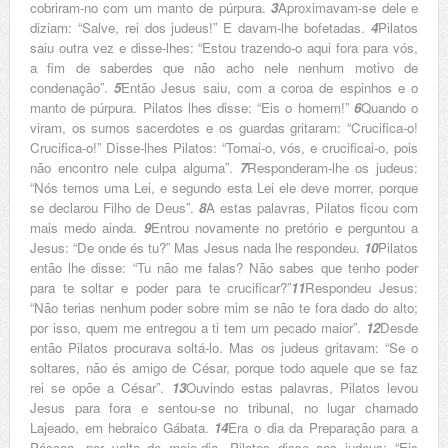
cobriram-no com um manto de púrpura.
3
Aproximavam-se dele e
diziam: “Salve, rei dos judeus!” E davam-lhe bofetadas.
4
Pilatos
saiu outra vez e disse-lhes: “Estou trazendo-o aqui fora para vós,
a fim de saberdes que não acho nele nenhum motivo de
condenação”.
5
Então Jesus saiu, com a coroa de espinhos e o
manto de púrpura. Pilatos lhes disse: “Eis o homem!”
6
Quando o
viram, os sumos sacerdotes e os guardas gritaram: “Crucifica-o!
Crucifica-o!” Disse-lhes Pilatos: “Tomai-o, vós, e crucificai-o, pois
não encontro nele culpa alguma”.
7
Responderam-lhe os judeus:
“Nós temos uma Lei, e segundo esta Lei ele deve morrer, porque
se declarou Filho de Deus”.
8
A estas palavras, Pilatos ficou com
mais medo ainda.
9
Entrou novamente no pretório e perguntou a
Jesus: “De onde és tu?” Mas Jesus nada lhe respondeu.
10
Pilatos
então lhe disse: “Tu não me falas? Não sabes que tenho poder
para te soltar e poder para te crucificar?”
11
Respondeu Jesus:
“Não terias nenhum poder sobre mim se não te fora dado do alto;
por isso, quem me entregou a ti tem um pecado maior”.
12
Desde
então Pilatos procurava soltá-lo. Mas os judeus gritavam: “Se o
soltares, não és amigo de César, porque todo aquele que se faz
rei se opõe a César”.
13
Ouvindo estas palavras, Pilatos levou
Jesus para fora e sentou-se no tribunal, no lugar chamado
Lajeado, em hebraico Gábata.
14
Era o dia da Preparação para a
Páscoa, por volta do meio-dia. Pilatos disse aos judeus: “Eis