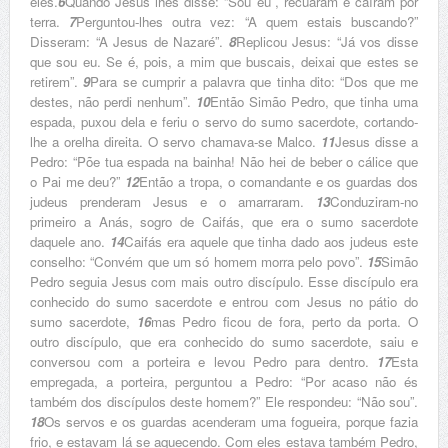
eles.
6
Quando Jesus lhes disse: “Sou eu”, recuaram e caíram por
terra.
7
Perguntou-lhes outra vez: “A quem estais buscando?”
Disseram: “A Jesus de Nazaré”.
8
Replicou Jesus: “Já vos disse
que sou eu. Se é, pois, a mim que buscais, deixai que estes se
retirem”.
9
Para se cumprir a palavra que tinha dito: “Dos que me
destes, não perdi nenhum”.
10
Então Simão Pedro, que tinha uma
espada, puxou dela e feriu o servo do sumo sacerdote, cortando-
lhe a orelha direita. O servo chamava-se Malco.
11
Jesus disse a
Pedro: “Põe tua espada na bainha! Não hei de beber o cálice que
o Pai me deu?”
12
Então a tropa, o comandante e os guardas dos
judeus prenderam Jesus e o amarraram.
13
Conduziram-no
primeiro a Anás, sogro de Caifás, que era o sumo sacerdote
daquele ano.
14
Caifás era aquele que tinha dado aos judeus este
conselho: “Convém que um só homem morra pelo povo”.
15
Simão
Pedro seguia Jesus com mais outro discípulo. Esse discípulo era
conhecido do sumo sacerdote e entrou com Jesus no pátio do
sumo sacerdote,
16
mas Pedro ficou de fora, perto da porta. O
outro discípulo, que era conhecido do sumo sacerdote, saiu e
conversou com a porteira e levou Pedro para dentro.
17
Esta
empregada, a porteira, perguntou a Pedro: “Por acaso não és
também dos discípulos deste homem?” Ele respondeu: “Não sou”.
18
Os servos e os guardas acenderam uma fogueira, porque fazia
frio, e estavam lá se aquecendo. Com eles estava também Pedro,