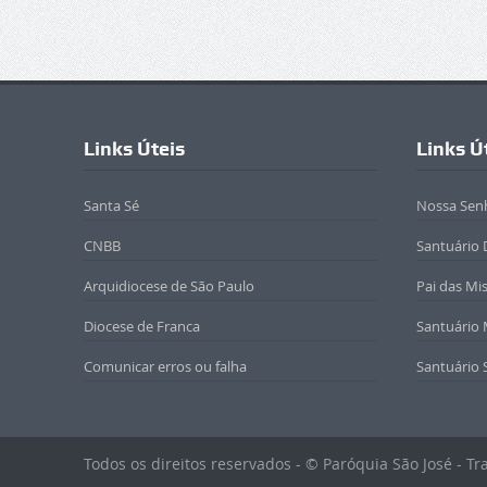
Links Úteis
Links Ú
Santa Sé
Nossa Sen
CNBB
Santuário 
Arquidiocese de São Paulo
Pai das Mi
Diocese de Franca
Santuário
Comunicar erros ou falha
Santuário 
Todos os direitos reservados - © Paróquia São José - T