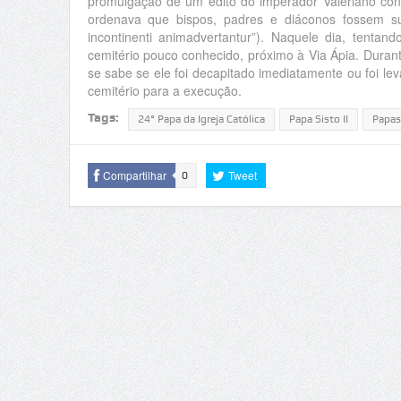
promulgação de um édito do imperador Valeriano cont
ordenava que bispos, padres e diáconos fossem su
incontinenti animadvertantur”). Naquele dia, tentand
cemitério pouco conhecido, próximo à Via Ápia. Duran
se sabe se ele foi decapitado imediatamente ou foi le
cemitério para a execução.
Tags:
24° Papa da Igreja Católica
Papa Sisto II
Papas
Compartilhar
Tweet
0