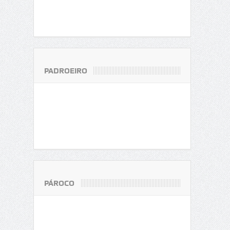
PADROEIRO
PÁROCO