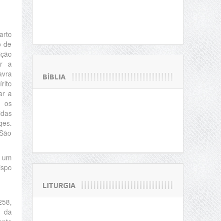
arto
o de
ição
ir a
avra
BÍBLIA
rito
ar a
m os
idas
ges.
 São
r um
ispo
LITURGIA
258,
 da