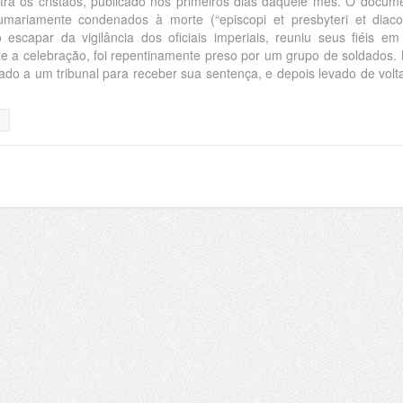
ra os cristãos, publicado nos primeiros dias daquele mês. O docum
mariamente condenados à morte (“episcopi et presbyteri et diac
o escapar da vigilância dos oficiais imperiais, reuniu seus fiéis e
te a celebração, foi repentinamente preso por um grupo de soldados.
vado a um tribunal para receber sua sentença, e depois levado de volt