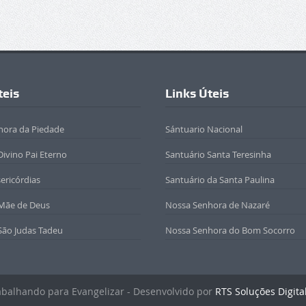
teis
Links Úteis
hora da Piedade
Sántuario Nacional
Divino Pai Eterno
Santuário Santa Teresinha
sericórdias
Santuário da Santa Paulina
 Mãe de Deus
Nossa Senhora de Nazaré
São Judas Tadeu
Nossa Senhora do Bom Socorro
rabalhando para Evangelizar - Desenvolvido por
RTS Soluções Digita