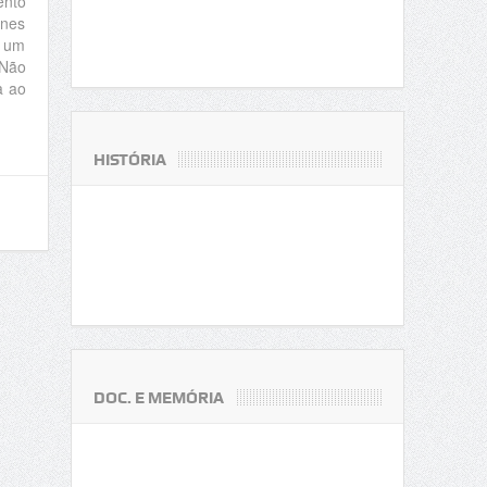
ento
ones
m um
 Não
a ao
HISTÓRIA
DOC. E MEMÓRIA