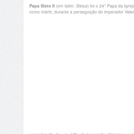
Papa Sisto II
(em
latim
:
Sistus
) foi o 24° Papa da Igrej
como
mártir
, durante a perseguição do imperador
Vale