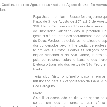
a Católica
, de
31 de Agosto
de 257 até
6 de Agosto
de 258. Ele morreu
riano
.
Papa Sisto II (em latim: Sistus) foi o vigésimo qu
Papa, de 31 de Agosto de 257 até 6 de Agost
258. Ele morreu como mártir, durante a persegu
do imperador Valeriano.Sisto II procurou un
igreja cristã em torno dos sacramentos e da pal
de Deus. Perdoou os delatores, fortaleceu o espí
dos condenados pelo “crime capital de profess
fé em Jesus Cristo”. Reatou as relações co
bispos africanos e da Ásia Menor, interromp
pela controvérsia sobre o batismo dos here
Efetuou o translado dos restos de São Pedro e
Paulo.
Teria sido Sisto o primeiro papa a envia
missionário para a evangelização da Gália, o b
São Peregrino.
Morte
Sisto II foi decapitado no dia 6 de agosto de 
sendo um dos primeiros a cair vítima