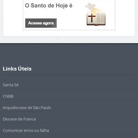
Links Úteis
Santa Sé
CNBB
Arquidiocese de São Paulo
Diocese de Franca
Comunicar erros ou falha