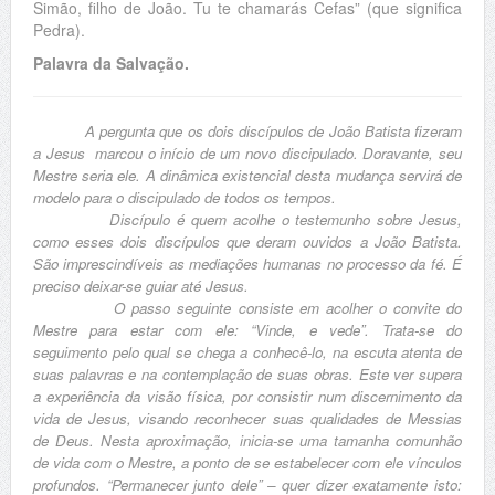
Simão, filho de João. Tu te chamarás Cefas” (que significa
Pedra).
Palavra da Salvação.
A pergunta que os dois discípulos de João Batista fizeram
a Jesus marcou o início de um novo discipulado. Doravante, seu
Mestre seria ele. A dinâmica existencial desta mudança servirá de
modelo para o discipulado de todos os tempos.
Discípulo é quem acolhe o testemunho sobre Jesus,
como esses dois discípulos que deram ouvidos a João Batista.
São imprescindíveis as mediações humanas no processo da fé. É
preciso deixar-se guiar até Jesus.
O passo seguinte consiste em acolher o convite do
Mestre para estar com ele: “Vinde, e vede”. Trata-se do
seguimento pelo qual se chega a conhecê-lo, na escuta atenta de
suas palavras e na contemplação de suas obras. Este ver supera
a experiência da visão física, por consistir num discernimento da
vida de Jesus, visando reconhecer suas qualidades de Messias
de Deus. Nesta aproximação, inicia-se uma tamanha comunhão
de vida com o Mestre, a ponto de se estabelecer com ele vínculos
profundos. “Permanecer junto dele” – quer dizer exatamente isto: