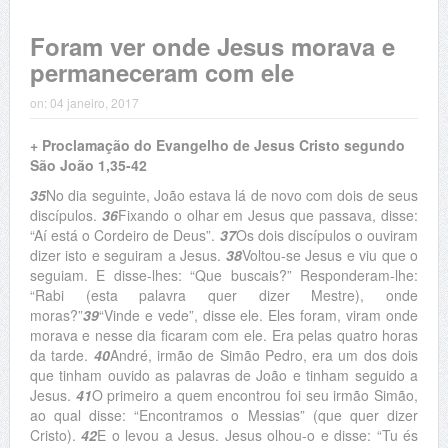
Foram ver onde Jesus morava e
permaneceram com ele
on:
04 janeiro, 2017
+ Proclamação do Evangelho de Jesus Cristo segundo
São João 1,35-42
35
No dia seguinte, João estava lá de novo com dois de seus
discípulos.
36
Fixando o olhar em Jesus que passava, disse:
“Aí está o Cordeiro de Deus”.
37
Os dois discípulos o ouviram
dizer isto e seguiram a Jesus.
38
Voltou-se Jesus e viu que o
seguiam. E disse-lhes: “Que buscais?” Responderam-lhe:
“Rabi (esta palavra quer dizer Mestre), onde
moras?”
39
“Vinde e vede”, disse ele. Eles foram, viram onde
morava e nesse dia ficaram com ele. Era pelas quatro horas
da tarde.
40
André, irmão de Simão Pedro, era um dos dois
que tinham ouvido as palavras de João e tinham seguido a
Jesus.
41
O primeiro a quem encontrou foi seu irmão Simão,
ao qual disse: “Encontramos o Messias” (que quer dizer
Cristo).
42
E o levou a Jesus. Jesus olhou-o e disse: “Tu és