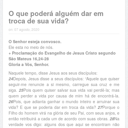
O que poderá alguém dar em
troca de sua vida?
on:
07 agosto, 2020
O Senhor esteja convosco.
Ele esta no meio de nós.
+ Proclamação do Evangelho de Jesus Cristo segundo
São Mateus 16,24-28
Gloria a Vós, Senhor.
Naquele tempo, disse Jesus aos seus discípulos:
24
Depois, Jesus disse a seus discípulos: “Aquele que quiser
seguir-me renuncie a si mesmo, carregue sua cruz e me
siga.
25
Pois quem quiser salvar sua vida vai perdê-la; mas
quem perder a vida por causa de mim há de encontrá-la.
26
Pois, que adianta ganhar o mundo inteiro e arruinar sua
vida? E que se poderia dar em troca da vida?
27
Porque o
Filho do homem virá na glória de seu Pai, com seus anjos, e
então retribuirá a cada um de acordo com suas obras.
28
Na
verdade vos digo: alguns dos que aqui se encontram não