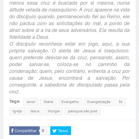
menos essa cruz é buscada por si mesma, numa
atitude velada de masoquismo. A cruz aparece na vida
do discípulo quando, permanecendo fiel ao Reino, ele
não pactua com as solicitações do mal, a ponto de
atrair sobre si a ira de seus adversários. Ela resulta da
fidelidade a Deus.
O discípulo reconhece estar em jogo, aqui, a sua
própria salvação. O alerta de Jesus é inequívoco:
quem pretende desviar-se da cruz, pensando, assim,
poder salvar-se, coloca-se no caminho da
condenação; quem, pelo contrário, enfrenta a cruz por
causa de Jesus, encontrará a salvação. Por
conseguinte, a sabedoria do discipulado passa pela
cruz.
Tags:
amor
Diaria
Evangelho
Evangelização
fé
Igreja
Jesus
liturgia
paroquia são josé
Compartilhar
Tweet
0