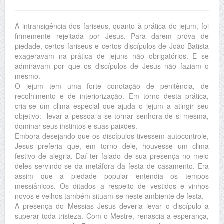
A intransigência dos fariseus, quanto à prática do jejum, foi
firmemente rejeitada por Jesus. Para darem prova de
piedade, certos fariseus e certos discípulos de João Batista
exageravam na prática de jejuns não obrigatórios. E se
admiravam por que os discípulos de Jesus não faziam o
mesmo.
O jejum tem uma forte conotação de penitência, de
recolhimento e de interiorização. Em torno desta prática,
cria-se um clima especial que ajuda o jejum a atingir seu
objetivo: levar a pessoa a se tornar senhora de si mesma,
dominar seus instintos e suas paixões.
Embora desejando que os discípulos tivessem autocontrole,
Jesus preferia que, em torno dele, houvesse um clima
festivo de alegria. Daí ter falado de sua presença no meio
deles servindo-se da metáfora da festa de casamento. Era
assim que a piedade popular entendia os tempos
messiânicos. Os ditados a respeito de vestidos e vinhos
novos e velhos também situam-se neste ambiente de festa.
A presença do Messias Jesus deveria levar o discípulo a
superar toda tristeza. Com o Mestre, renascia a esperança,