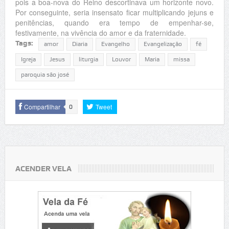
pois a boa-nova do Reino descortinava um horizonte novo.
Por conseguinte, seria insensato ficar multiplicando jejuns e
penitências, quando era tempo de empenhar-se,
festivamente, na vivência do amor e da fraternidade.
Tags:
amor
Diaria
Evangelho
Evangelização
fé
Igreja
Jesus
liturgia
Louvor
Maria
missa
paroquia são josé
Compartilhar
Tweet
0
ACENDER VELA