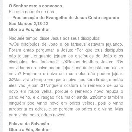
O Senhor esteja convosco.
Ele esta no meio de nós.
+ Proclamação do Evangelho de Jesus Cristo segundo
São Marcos 2,18-22
Gloria a Vós, Senhor.
Naquele tempo, disse Jesus aos seus discípulos:
18
Os discípulos de João e os fariseus estavam jejuando.
Foram então perguntar a Jesus: “Por que teus discípulos
não jejuam, enquanto jejuam os discípulos de João e os
discípulos dos fariseus?”
19
Respondeu-lhes Jesus: “Os
convidados do noivo podem jejuar enquanto está com eles o
noivo? Enquanto o noivo está com eles não podem jejuar.
20
Mas virá o tempo em que o noivo lhes será tirado, e então
eles vão jejuar.
21
Ninguém costura um remendo de pano
novo em roupa velha, porque o remendo novo repuxa o
pano velho, e o rasgão fica maior ainda.
22
Como também
ninguém põe vinho novo em odres velhos, pois o vinho
arrebenta os odres, e se perdem os odres e o vinho. Mas
para vinho novo, odres novos!
Palavra da Salvação.
Gloria a Vós, Senhor.