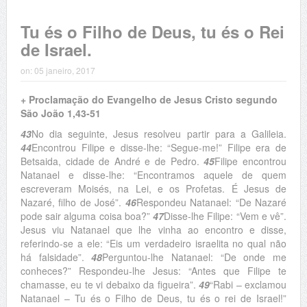
Tu és o Filho de Deus, tu és o Rei
de Israel.
on:
05 janeiro, 2017
+ Proclamação do Evangelho de Jesus Cristo segundo
São João 1,43-51
43
No dia seguinte, Jesus resolveu partir para a Galileia.
44
Encontrou Filipe e disse-lhe: “Segue-me!” Filipe era de
Betsaida, cidade de André e de Pedro.
45
Filipe encontrou
Natanael e disse-lhe: “Encontramos aquele de quem
escreveram Moisés, na Lei, e os Profetas. É Jesus de
Nazaré, filho de José”.
46
Respondeu Natanael: “De Nazaré
pode sair alguma coisa boa?”
47
Disse-lhe Filipe: “Vem e vê”.
Jesus viu Natanael que lhe vinha ao encontro e disse,
referindo-se a ele: “Eis um verdadeiro israelita no qual não
há falsidade”.
48
Perguntou-lhe Natanael: “De onde me
conheces?” Respondeu-lhe Jesus: “Antes que Filipe te
chamasse, eu te vi debaixo da figueira”.
49
“Rabi – exclamou
Natanael – Tu és o Filho de Deus, tu és o rei de Israel!”