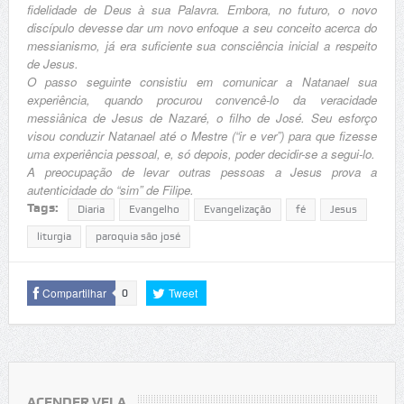
fidelidade de Deus à sua Palavra. Embora, no futuro, o novo
discípulo devesse dar um novo enfoque a seu conceito acerca do
messianismo, já era suficiente sua consciência inicial a respeito
de Jesus.
O passo seguinte consistiu em comunicar a Natanael sua
experiência, quando procurou convencê-lo da veracidade
messiânica de Jesus de Nazaré, o filho de José. Seu esforço
visou conduzir Natanael até o Mestre (“ir e ver”) para que fizesse
uma experiência pessoal, e, só depois, poder decidir-se a segui-lo.
A preocupação de levar outras pessoas a Jesus prova a
autenticidade do “sim” de Filipe.
Tags:
Diaria
Evangelho
Evangelização
fé
Jesus
liturgia
paroquia são josé
Compartilhar
Tweet
0
ACENDER VELA