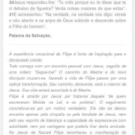
50
Jesus respondeu-lhe: “Tu crês porque eu te disse que te
vi debaixo da figueira? Verás coisas maiores do que estas”.
51
E acrescentou: “Na verdade, na verdade vos digo: vereis
o céu aberto e os anjos de Deus subindo e descendo sobre
o Filho do homem”.
Palavra da Salvação.
A experiência vocacional de Filipe é fonte de inspiração para o
discipulado cristão.
Tudo começa com um encontro pessoal com Jesus, seguido de
uma ordem: “Segue-me!” O caminho do Mestre e do novo
discípulo cruzam-se, fazendo a vida de Filipe passar por uma
radical transformação. Seu caminho, doravante, será o mesmo de
Jesus. Sua vida estará associada à do Mestre.
Filipe é atraído por Jesus por tratar-se daquele “de quem
escreveram Moisés na Lei, e os profetas”. O seguimento
concretizou-se por um motivo verdadeiro. Ele não se deixou
encantar apenas pela simpatia ou pela bondade de Jesus, nem
pelo seu espírito de liderança e capacidade de expressar-se com
autoridade, nem por vantagens que poderia tirar desta amizade.
No Jesus de Nazaré Filipe reconheceu a manifestação da