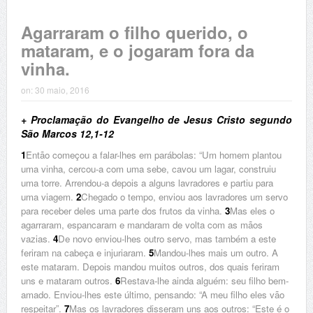
Agarraram o filho querido, o
mataram, e o jogaram fora da
vinha.
on:
30 maio, 2016
+ Proclamação do Evangelho de Jesus Cristo segundo
São Marcos 12,1-12
1
Então começou a falar-lhes em parábolas: “Um homem plantou
uma vinha, cercou-a com uma sebe, cavou um lagar, construiu
uma torre. Arrendou-a depois a alguns lavradores e partiu para
uma viagem.
2
Chegado o tempo, enviou aos lavradores um servo
para receber deles uma parte dos frutos da vinha.
3
Mas eles o
agarraram, espancaram e mandaram de volta com as mãos
vazias.
4
De novo enviou-lhes outro servo, mas também a este
feriram na cabeça e injuriaram.
5
Mandou-lhes mais um outro. A
este mataram. Depois mandou muitos outros, dos quais feriram
uns e mataram outros.
6
Restava-lhe ainda alguém: seu filho bem-
amado. Enviou-lhes este último, pensando: “A meu filho eles vão
respeitar”.
7
Mas os lavradores disseram uns aos outros: “Este é o