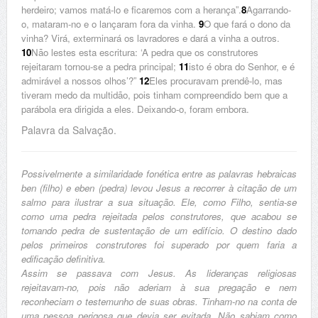
herdeiro; vamos matá-lo e ficaremos com a herança”.
8
Agarrando-
o, mataram-no e o lançaram fora da vinha.
9
O que fará o dono da
vinha? Virá, exterminará os lavradores e dará a vinha a outros.
10
Não lestes esta escritura: ‘A pedra que os construtores
rejeitaram tornou-se a pedra principal;
11
isto é obra do Senhor, e é
admirável a nossos olhos’?”
12
Eles procuravam prendê-lo, mas
tiveram medo da multidão, pois tinham compreendido bem que a
parábola era dirigida a eles. Deixando-o, foram embora.
Palavra da Salvação.
Possivelmente a similaridade fonética entre as palavras hebraicas
ben (filho) e eben (pedra) levou Jesus a recorrer à citação de um
salmo para ilustrar a sua situação. Ele, como Filho, sentia-se
como uma pedra rejeitada pelos construtores, que acabou se
tornando pedra de sustentação de um edifício. O destino dado
pelos primeiros construtores foi superado por quem faria a
edificação definitiva.
Assim se passava com Jesus. As lideranças religiosas
rejeitavam-no, pois não aderiam à sua pregação e nem
reconheciam o testemunho de suas obras. Tinham-no na conta de
uma pessoa perigosa que devia ser evitada. Não sabiam como