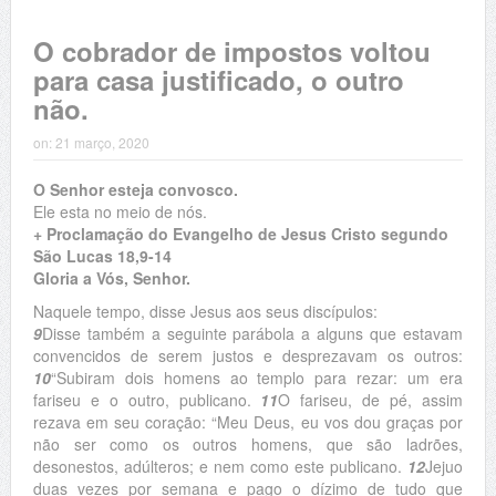
O cobrador de impostos voltou
para casa justificado, o outro
não.
on:
21 março, 2020
O Senhor esteja convosco.
Ele esta no meio de nós.
+ Proclamação do Evangelho de Jesus Cristo segundo
São Lucas 18,9-14
Gloria a Vós, Senhor.
Naquele tempo, disse Jesus aos seus discípulos:
9
Disse também a seguinte parábola a alguns que estavam
convencidos de serem justos e desprezavam os outros:
10
“Subiram dois homens ao templo para rezar: um era
fariseu e o outro, publicano.
11
O fariseu, de pé, assim
rezava em seu coração: “Meu Deus, eu vos dou graças por
não ser como os outros homens, que são ladrões,
desonestos, adúlteros; e nem como este publicano.
12
Jejuo
duas vezes por semana e pago o dízimo de tudo que