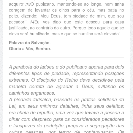
adquiro”.
13
O publicano, mantendo-se ao longe, nem tinha
coragem de levantar os olhos para o céu, mas batia no
peito, dizendo: ‘Meu Deus, tem piedade de mim, que sou
pecador!’
14
Eu vos digo que este desceu para casa
justificado, ao contrário do outro. Porque todo aquele que se
eleva será humilhado, mas o que se humilha será elevado”.
Palavra da Salvação.
Gloria a Vós, Senhor.
A parábola do fariseu e do publicano aponta para dois
diferentes tipos de piedade, representando posições
extremas. O discípulo do Reino deve decidir-se pela
maneira correta de agradar a Deus, evitando os
caminhos enganosos.
A piedade farisaica, baseada na prática cotidiana da
Lei, em seus mínimos detalhes, tinha seus defeitos:
era cheia de orgulho, uma vez que levava a pessoa a
olhar com desprezo para os considerados pecadores
e incapazes de perfeição; pregava a segregação das
outras pessoas, por temor de contaminação. Os