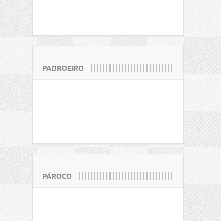
PADROEIRO
PÁROCO