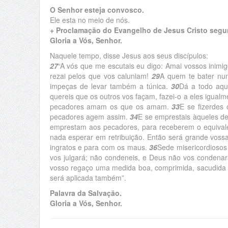
O Senhor esteja convosco.
Ele esta no meio de nós.
+ Proclamação do Evangelho de Jesus Cristo segu
Gloria a Vós, Senhor.
Naquele tempo, disse Jesus aos seus discípulos:
27
“A vós que me escutais eu digo: Amai vossos inim
rezai pelos que vos caluniam!
29
A quem te bater num
impeças de levar também a túnica.
30
Dá a todo aqu
quereis que os outros vos façam, fazei-o a eles igual
pecadores amam os que os amam.
33
E se fizerdes
pecadores agem assim.
34
E se emprestais àqueles d
emprestam aos pecadores, para receberem o equival
nada esperar em retribuição. Então será grande vossa
ingratos e para com os maus.
36
Sede misericordiosos
vos julgará; não condeneis, e Deus não vos condenar
vosso regaço uma medida boa, comprimida, sacudida 
será aplicada também”.
Palavra da Salvação.
Gloria a Vós, Senhor.