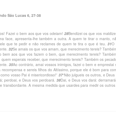
ndo São Lucas 6, 27-38
igos! Fazei o bem aos que vos odeiam!
28
Bendizei os que vos maldiz
a face, apresenta-lhe também a outra. A quem te tirar o manto, n
ele que te pedir e não reclames de quem te tira o que é teu.
31
O 
mente.
32
Se amais os que vos amam, que merecimento tereis? També
 o bem aos que vos fazem o bem, que merecimento tereis? També
e quem esperais receber, que merecimento tereis? Também os pecad
ente.
35
Ao contrário, amai vossos inimigos, fazei o bem e emprestai
 recompensa e sereis filhos do Altíssimo, porque ele é bom para co
 como vosso Pai é misericordioso!”
37
“Não julgueis os outros, e Deus
á; perdoai, e Deus vos perdoará.
38
Dai, e Deus vos dará: derramar
e transbordante. A mesma medida que usardes para medir os outros