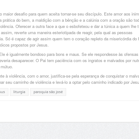
 maior desafio para quem aceita tornar-se seu discípulo. Este amor aos inim
 a prática do bem, a maldição com a bênção e a calúnia com a oração são to
olência. Oferecer a outra face a que o esbofeteou e dar a túnica a quem lhe t
assim, reverte uma maneira esteriotipada de reagir, pela qual as pessoas
ia. Só é capaz de agir assim quem tem o coração repleto da misericórdia do 
róicos propostos por Jesus.
. Ele é igualmente bondoso para bons e maus. Se ele respondesse às ofensas
veria desaparecer. O Pai tem paciência com os ingratos e malvados por nutr
 mútuo.
e à violência, com o amor, justifica-se pela esperança de conquistar o malv
nar seu caminho de violência e levá-lo a optar pelo caminho indicado por Jesu
sus
liturgia
paroquia são josé