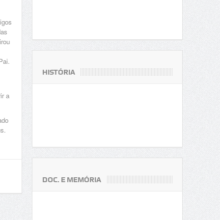
igos
das
irou
Pai.
HISTÓRIA
ir a
ado
s.
DOC. E MEMÓRIA