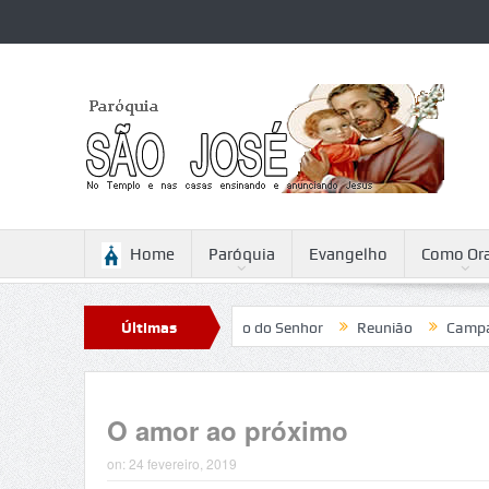
Home
Paróquia
Evangelho
Como Ora
Reflexão para a Ascensão do Senhor
Últimas
Reunião
Campanha da 
Notícias
O amor ao próximo
on:
24 fevereiro, 2019