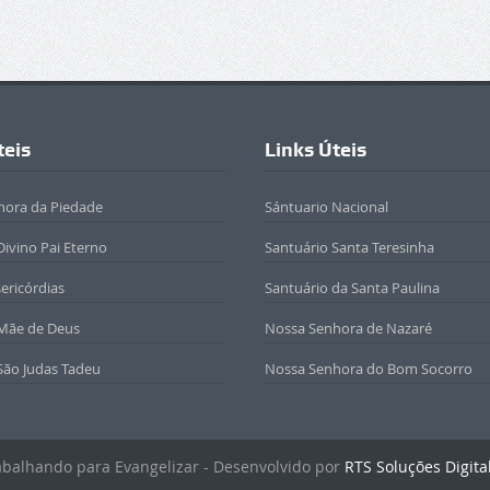
teis
Links Úteis
hora da Piedade
Sántuario Nacional
Divino Pai Eterno
Santuário Santa Teresinha
sericórdias
Santuário da Santa Paulina
 Mãe de Deus
Nossa Senhora de Nazaré
São Judas Tadeu
Nossa Senhora do Bom Socorro
rabalhando para Evangelizar - Desenvolvido por
RTS Soluções Digita