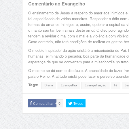
Comentário ao Evangelho
O ensinamento de Jesus a respeito do amor aos inimigos é o
foi especificado de várias maneiras. Responder o ódio com
formas de amar os inimigos e, assim, quebrar a espiral da vi
o manto são também sinais deste amor. O discípulo, agindo 
tendem a revidar o mal com o mal e a violência com violênc
Caso contrário, não terá condições de realizar os gestos he
O modelo inspirador da ação cristã é a misericórdia do Pai
humanas, eliminando o pecador, boa parte da humanidade de
esperança de que se convertam para a misericórdia no trato
O mesmo se dá com o discípulo. A capacidade de fazer frent
para o Reino. A atitude cristã pode fazer o perverso abando
Tags:
Diaria
Evangelho
Evangelização
fé
Je
Compartilhar
Tweet
0