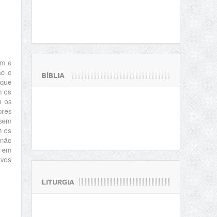
em e
ão o
BÍBLIA
que
m os
m os
ores
 sem
m os
 não
á em
 vos
LITURGIA