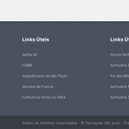
Links Úteis
Links Ú
Santa Sé
Nossa Sen
CNBB
Santuário 
Arquidiocese de São Paulo
Pai das Mi
Diocese de Franca
Santuário
Comunicar erros ou falha
Santuário 
Todos os direitos reservados - © Paróquia São José - T