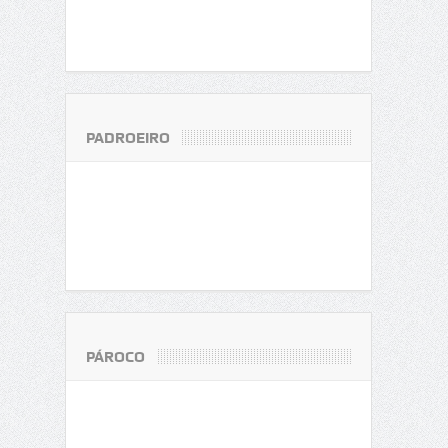
PADROEIRO
PÁROCO