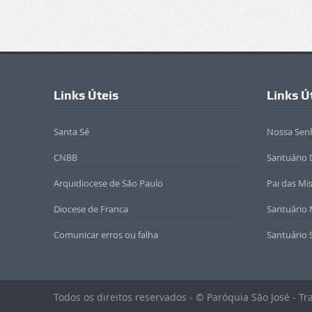
Links Úteis
Links Ú
Santa Sé
Nossa Sen
CNBB
Santuário 
Arquidiocese de São Paulo
Pai das Mi
Diocese de Franca
Santuário
Comunicar erros ou falha
Santuário 
Todos os direitos reservados - © Paróquia São José - T