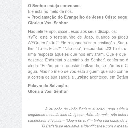
O Senhor esteja convosco.
Ele esta no meio de nós.
+ Proclamação do Evangelho de Jesus Cristo segu
Gloria a Vós, Senhor.
Naquele tempo, disse Jesus aos seus discípulos:
19
Foi este o testemunho de João, quando os judeus
20
“Quem és tu?” Ele respondeu sem hesitação. Sua re
lhe. “Tu és Elias?” “Não sou”, respondeu.
22
“Tu és o
uma resposta àqueles que nos enviaram. Que é que 
deserto: ‘Endireitai o caminho do Senhor’, conforme d
ainda: “Então, por que estás batizando, se não és o C
água. Mas no meio de vós está alguém que não conhe
a correia de sua sandália”.
28
Isto aconteceu em Betâni
Palavra da Salvação.
Gloria a Vós, Senhor.
A atuação de João Batista suscitou uma série de dúvi
esquemas messiânicos da época. Além do mais, não tinha a
sacerdotes e levitas – “Quem és tu?” – tinha sua razão de se
O Batista se recusava a identificar-se com o Messias,