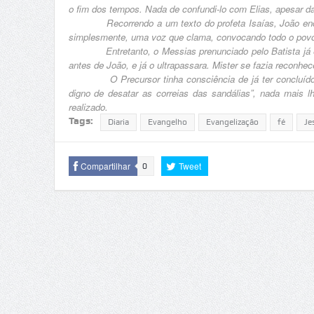
o fim dos tempos. Nada de confundi-lo com Elias, apesar 
Recorrendo a um texto do profeta Isaías, João encontr
simplesmente, uma voz que clama, convocando todo o povo d
Entretanto, o Messias prenunciado pelo Batista já esta
antes de João, e já o ultrapassara. Mister se fazia reconhec
O Precursor tinha consciência de já ter concluído a 
digno de desatar as correias das sandálias”, nada mais l
realizado.
Tags:
Diaria
Evangelho
Evangelização
fé
Je
Compartilhar
Tweet
0