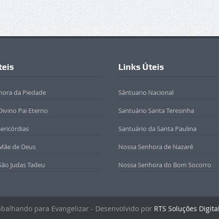
teis
Links Úteis
hora da Piedade
Sántuario Nacional
Divino Pai Eterno
Santuário Santa Teresinha
sericórdias
Santuário da Santa Paulina
 Mãe de Deus
Nossa Senhora de Nazaré
São Judas Tadeu
Nossa Senhora do Bom Socorro
rabalhando para Evangelizar - Desenvolvido por
RTS Soluções Digita