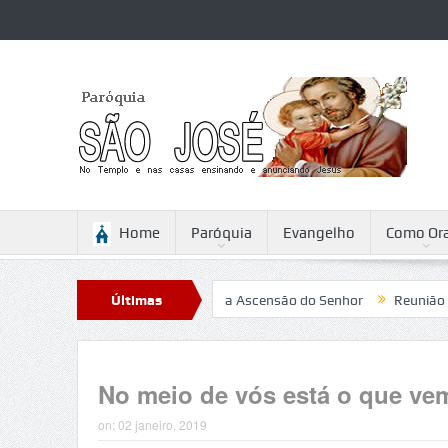
Home
Paróquia
Evangelho
Como Ora
Sabattini
Reflexão para a Ascensão do Senhor
Últimas
Reunião
Ca
Notícias
No meio de vós está o que ve
on:
02 janeiro, 2019