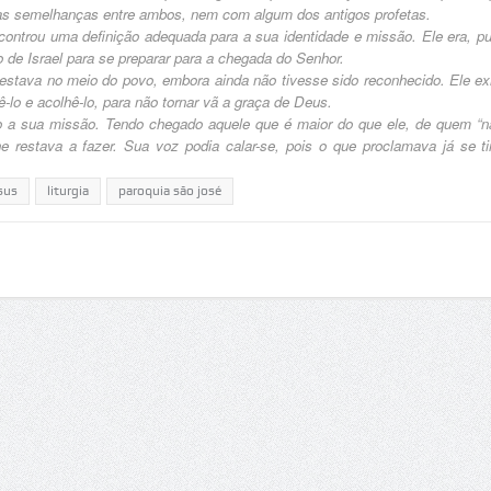
das semelhanças entre ambos, nem com algum dos antigos profetas.
ou uma definição adequada para a sua identidade e missão. Ele era, pu
e Israel para se preparar para a chegada do Senhor.
va no meio do povo, embora ainda não tivesse sido reconhecido. Ele exi
ê-lo e acolhê-lo, para não tornar vã a graça de Deus.
sua missão. Tendo chegado aquele que é maior do que ele, de quem “n
he restava a fazer. Sua voz podia calar-se, pois o que proclamava já se t
sus
liturgia
paroquia são josé