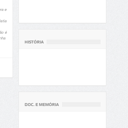
ra e
stia
ão é
inha
HISTÓRIA
DOC. E MEMÓRIA