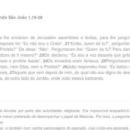
ndo São João 1,19-28
 lhe enviaram de Jerusalém sacerdotes e levitas, para lhe pergun
sposta foi: “Eu não sou o Cristo”.
21
“Então, quem és tu?”, pergunta
 Profeta?” Ele disse: “Não”. Perguntaram-lhe: “Quem és tu? Para da
dizes de ti mesmo?”
23
Ele declarou: “Eu sou a voz daquele que grit
isse o profeta Isaías”.
24
Os enviados eram fariseus.
25
Perguntaram
risto, nem Elias, nem o Profeta?”
26
João respondeu-lhes: “Eu batizo
ceis,
27
aquele que vem depois de mim, do qual não sou digno de des
a, do outro lado do Jordão, onde João estava batizando.
das por parte das autoridades religiosas. Era impossível enquadrá-lo
 menor pretensão de desempenhar o papel de Messias. Por isso, a pergunta
r.
 e também com certos personagens do passado, cuja vinda era esperada 