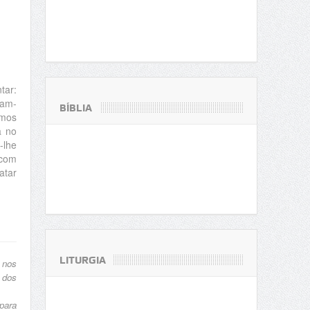
tar:
ram-
BÍBLIA
rmos
a no
-lhe
 com
atar
LITURGIA
 nos
 dos
para