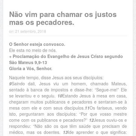
Não vim para chamar os justos
mas os pecadores.
on:
21 setembro, 2018
O Senhor esteja convosco.
Ele esta no meio de nós.
+ Proclamação do Evangelho de Jesus Cristo segundo
São Mateus 9,9-13
Gloria a Vós, Senhor.
Naquele tempo, disse Jesus aos seus discípulos:
9
Saindo dali, Jesus viu um homem, chamado Mateus,
sentado à banca de impostos e disse-lhe: “Segue-me!” Ele
se levantou e o seguiu.
10
Estando Jesus à mesa em casa,
chegaram muitos publicanos e pecadores e sentaram-se à
mesa com ele e com seus discípulos.
11
Os fariseus, vendo
isto, perguntaram aos discípulos: “Por que vosso mestre
come com os publicanos e pecadores?”
12
Jesus ouviu-os e
respondeu: “Não são os que têm saúde que precisam de
médico, mas os doentes.
13
Ide aprender o que significa: