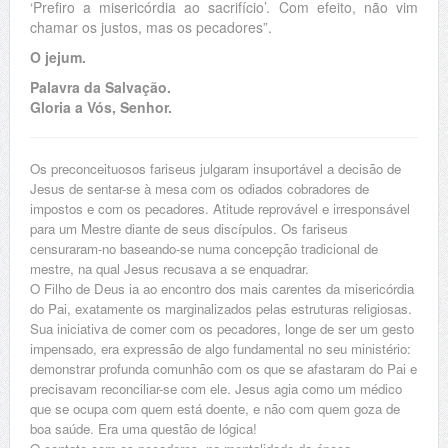
‘Prefiro a misericórdia ao sacrifício’. Com efeito, não vim
chamar os justos, mas os pecadores”.
O jejum.
Palavra da Salvação.
Gloria a Vós, Senhor.
Os preconceituosos fariseus julgaram insuportável a decisão de
Jesus de sentar-se à mesa com os odiados cobradores de
impostos e com os pecadores. Atitude reprovável e irresponsável
para um Mestre diante de seus discípulos. Os fariseus
censuraram-no baseando-se numa concepção tradicional de
mestre, na qual Jesus recusava a se enquadrar.
O Filho de Deus ia ao encontro dos mais carentes da misericórdia
do Pai, exatamente os marginalizados pelas estruturas religiosas.
Sua iniciativa de comer com os pecadores, longe de ser um gesto
impensado, era expressão de algo fundamental no seu ministério:
demonstrar profunda comunhão com os que se afastaram do Pai e
precisavam reconciliar-se com ele. Jesus agia como um médico
que se ocupa com quem está doente, e não com quem goza de
boa saúde. Era uma questão de lógica!