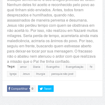
Nenhum deles foi aceito e reconhecido pelo povo ao
qual tinham sido enviados. Antes, todos foram
desprezados e humilhados, quando não,
assassinados de maneira perversa e desumana.
Jesus não perdeu tempo com quem se obstinava em
não aceitá-lo. Por isso, não realizou em Nazaré muitos
milagres. Seria perda de tempo, acarretaria ainda mais
maledicência, acirraria os ânimos do povo. Por isso,
seguiu em frente, buscando quem estivesse aberto
para deixar-se tocar por sua mensagem. O fracasso
não o abateu nem atenuou o ardor com que realizava
a missão que o Pai lhe tinha confiado.
Tags:
amor
Diaria
Evangelho
Evangelização
fé
Igreja
Jesus
liturgia
paroquia são josé
Compartilhar
Tweet
0