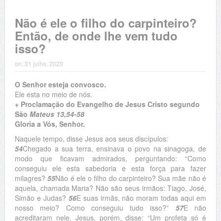
Não é ele o filho do carpinteiro?
Então, de onde lhe vem tudo
isso?
on:
31 julho, 2020
O Senhor esteja convosco.
Ele esta no meio de nós.
+ Proclamação do Evangelho de Jesus Cristo segundo
São
Mateus 13,54-58
Gloria a Vós, Senhor.
Naquele tempo, disse Jesus aos seus discípulos:
54
Chegado a sua terra, ensinava o povo na sinagoga, de
modo que ficavam admirados, perguntando: “Como
conseguiu ele esta sabedoria e esta força para fazer
milagres?
55
Não é ele o filho do carpinteiro? Sua mãe não é
aquela, chamada Maria? Não são seus irmãos: Tiago, José,
Simão e Judas?
56
E suas irmãs, não moram todas aqui em
nosso meio? Como conseguiu tudo isso?”
57
E não
acreditaram nele. Jesus, porém, disse: “Um profeta só é