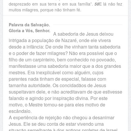
desprezado em sua terra e em sua família”.
58
E lá não fez
muitos milagres, porque não tinham fé.
Palavra da Salvação.
Gloria a Vós, Senhor.
A sabedoria de Jesus deixou
intrigada a população de Nazaré, onde ele vivera
desde a infância: De onde lhe vinham tanta sabedoria
e o poder de fazer milagres? Não era possível que o
filho de um carpinteiro, bem conhecido no povoado,
manifestasse uma sabedoria maior que a dos grandes
mestres. Era inexplicável como alguém, cujos
parentes nada tinham de especial, falasse com
tamanha autoridade. Os concidadãos de Jesus
suspeitavam dele, e não acreditavam de que estivesse
falando e agindo por inspiração divina. Por este
motivo, o Mestre tornou-se para eles motivo de
escândalo.
A experiência de rejeição não chegou a desanimar
Jesus. Ele se deu conta de estar vivendo uma
situação semelhante à dos antigos profetas de Israel.