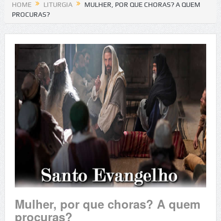
HOME
LITURGIA
MULHER, POR QUE CHORAS? A QUEM
PROCURAS?
Mulher, por que choras? A quem
procuras?