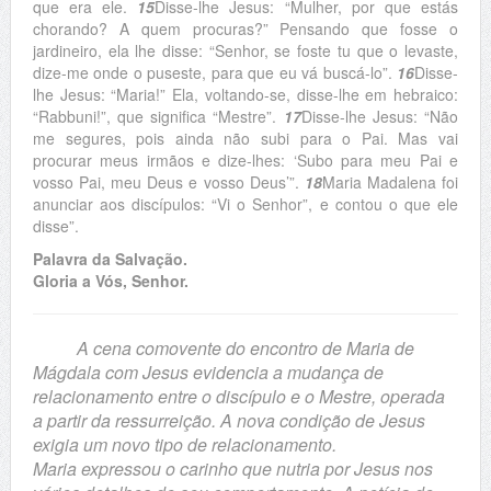
que era ele.
15
Disse-lhe Jesus: “Mulher, por que estás
chorando? A quem procuras?” Pensando que fosse o
jardineiro, ela lhe disse: “Senhor, se foste tu que o levaste,
dize-me onde o puseste, para que eu vá buscá-lo”.
16
Disse-
lhe Jesus: “Maria!” Ela, voltando-se, disse-lhe em hebraico:
“Rabbuni!”, que significa “Mestre”.
17
Disse-lhe Jesus: “Não
me segures, pois ainda não subi para o Pai. Mas vai
procurar meus irmãos e dize-lhes: ‘Subo para meu Pai e
vosso Pai, meu Deus e vosso Deus’”.
18
Maria Madalena foi
anunciar aos discípulos: “Vi o Senhor”, e contou o que ele
disse”.
Palavra da Salvação.
Gloria a Vós, Senhor.
A cena comovente do encontro de Maria de
Mágdala com Jesus evidencia a mudança de
relacionamento entre o discípulo e o Mestre, operada
a partir da ressurreição. A nova condição de Jesus
exigia um novo tipo de relacionamento.
Maria expressou o carinho que nutria por Jesus nos