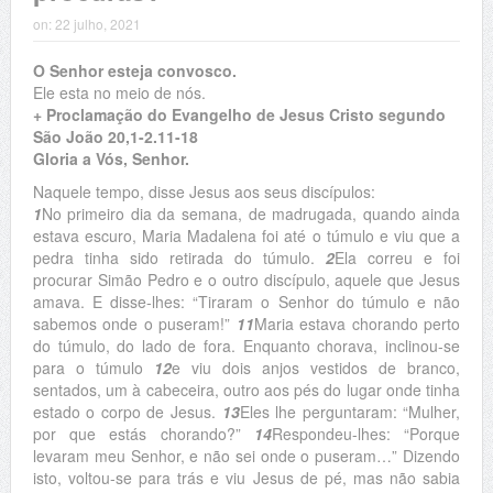
on:
22 julho, 2021
O Senhor esteja convosco.
Ele esta no meio de nós.
+ Proclamação do Evangelho de Jesus Cristo segundo
São João 20,1-2.11-18
Gloria a Vós, Senhor.
Naquele tempo, disse Jesus aos seus discípulos:
1
No primeiro dia da semana, de madrugada, quando ainda
estava escuro, Maria Madalena foi até o túmulo e viu que a
pedra tinha sido retirada do túmulo.
2
Ela correu e foi
procurar Simão Pedro e o outro discípulo, aquele que Jesus
amava. E disse-lhes: “Tiraram o Senhor do túmulo e não
sabemos onde o puseram!”
11
Maria estava chorando perto
do túmulo, do lado de fora. Enquanto chorava, inclinou-se
para o túmulo
12
e viu dois anjos vestidos de branco,
sentados, um à cabeceira, outro aos pés do lugar onde tinha
estado o corpo de Jesus.
13
Eles lhe perguntaram: “Mulher,
por que estás chorando?”
14
Respondeu-lhes: “Porque
levaram meu Senhor, e não sei onde o puseram…” Dizendo
isto, voltou-se para trás e viu Jesus de pé, mas não sabia