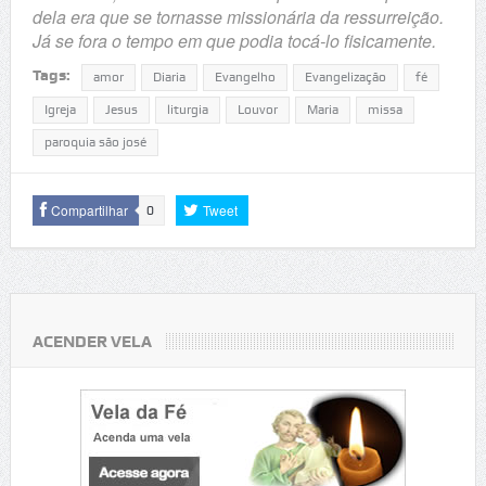
dela era que se tornasse missionária da ressurreição.
Já se fora o tempo em que podia tocá-lo fisicamente.
Tags:
amor
Diaria
Evangelho
Evangelização
fé
Igreja
Jesus
liturgia
Louvor
Maria
missa
paroquia são josé
Compartilhar
Tweet
0
ACENDER VELA