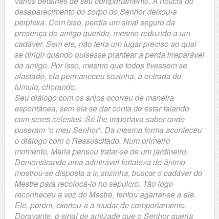
vários detalhes de seu comportamento. A notícia do
desaparecimento do corpo do Senhor deixou-a
perplexa. Com isso, perdia um sinal seguro da
presença do amigo querido, mesmo reduzido a um
cadáver. Sem ele, não teria um lugar preciso ao qual
se dirigir quando quisesse prantear a perda irreparável
do amigo. Por isso, mesmo que todos tivessem se
afastado, ela permaneceu sozinha, à entrada do
túmulo, chorando.
Seu diálogo com os anjos ocorreu de maneira
espontânea, sem ela se dar conta de estar falando
com seres celestes. Só lhe importava saber onde
puseram “o meu Senhor”. Da mesma forma aconteceu
o diálogo com o Ressuscitado. Num primeiro
momento, Maria pensou tratar-se de um jardineiro.
Demonstrando uma admirável fortaleza de ânimo
mostrou-se disposta a ir, sozinha, buscar o cadáver do
Mestre para recolocá-lo no sepulcro. Tão logo
reconheceu a voz do Mestre, tentou agarrar-se a ele.
Ele, porém, exortou-a a mudar de comportamento.
Doravante, o sinal de amizade que o Senhor queria