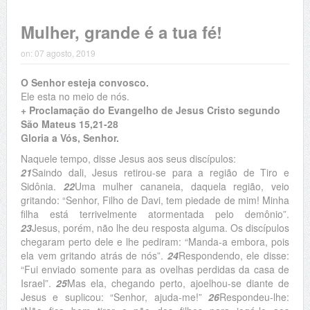
Mulher, grande é a tua fé!
on:
07 agosto, 2019
O Senhor esteja convosco.
Ele esta no meio de nós.
+ Proclamação do Evangelho de Jesus Cristo segundo
São Mateus 15,21-28
Gloria a Vós, Senhor.
Naquele tempo, disse Jesus aos seus discípulos:
21
Saindo dali, Jesus retirou-se para a região de Tiro e
Sidônia.
22
Uma mulher cananeia, daquela região, veio
gritando: “Senhor, Filho de Davi, tem piedade de mim! Minha
filha está terrivelmente atormentada pelo demônio”.
23
Jesus, porém, não lhe deu resposta alguma. Os discípulos
chegaram perto dele e lhe pediram: “Manda-a embora, pois
ela vem gritando atrás de nós”.
24
Respondendo, ele disse:
“Fui enviado somente para as ovelhas perdidas da casa de
Israel”.
25
Mas ela, chegando perto, ajoelhou-se diante de
Jesus e suplicou: “Senhor, ajuda-me!”
26
Respondeu-lhe: