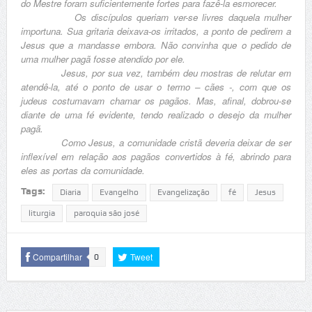
do Mestre foram suficientemente fortes para fazê-la esmorecer.
Os discípulos queriam ver-se livres daquela mulher
importuna. Sua gritaria deixava-os irritados, a ponto de pedirem a
Jesus que a mandasse embora. Não convinha que o pedido de
uma mulher pagã fosse atendido por ele.
Jesus, por sua vez, também deu mostras de relutar em
atendê-la, até o ponto de usar o termo – cães -, com que os
judeus costumavam chamar os pagãos. Mas, afinal, dobrou-se
diante de uma fé evidente, tendo realizado o desejo da mulher
pagã.
Como Jesus, a comunidade cristã deveria deixar de ser
inflexível em relação aos pagãos convertidos à fé, abrindo para
eles as portas da comunidade.
Tags:
Diaria
Evangelho
Evangelização
fé
Jesus
liturgia
paroquia são josé
Compartilhar
Tweet
0