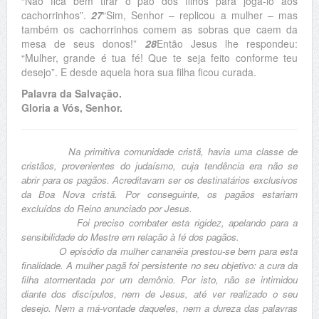
“Não fica bem tirar o pão dos filhos para jogá-lo aos
cachorrinhos”.
27
“Sim, Senhor – replicou a mulher – mas
também os cachorrinhos comem as sobras que caem da
mesa de seus donos!”
28
Então Jesus lhe respondeu:
“Mulher, grande é tua fé! Que te seja feito conforme teu
desejo”. E desde aquela hora sua filha ficou curada.
Palavra da Salvação.
Gloria a Vós, Senhor.
Na primitiva comunidade cristã, havia uma classe de
cristãos, provenientes do judaísmo, cuja tendência era não se
abrir para os pagãos. Acreditavam ser os destinatários exclusivos
da Boa Nova cristã. Por conseguinte, os pagãos estariam
excluídos do Reino anunciado por Jesus.
Foi preciso combater esta rigidez, apelando para a
sensibilidade do Mestre em relação à fé dos pagãos.
O episódio da mulher cananéia prestou-se bem para esta
finalidade. A mulher pagã foi persistente no seu objetivo: a cura da
filha atormentada por um demônio. Por isto, não se intimidou
diante dos discípulos, nem de Jesus, até ver realizado o seu
desejo. Nem a má-vontade daqueles, nem a dureza das palavras