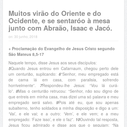
Muitos virão do Oriente e do
Ocidente, e se sentaróo à mesa
junto com Abraão, Isaac e Jacó.
on:
30 junho, 2018
+ Proclamação do Evangelho de Jesus Cristo segundo
São Mateus 8,5-17
Naquele tempo, disse Jesus aos seus discípulos:
5
Quando Jesus entrou em Cafarnaum, chegou perto dele
um centurião, suplicando:
6
“Senhor, meu empregado está
de cama lá em casa, com paralisia, sofrendo
horrivelmente”.
7
Respondeu-lhe Jesus: “Vou lá curá-
lo”.
8
Mas o centurião retrucou: “Senhor, não sou digno de
que entreis em minha casa, mas dizei uma só palavra e meu
empregado será salvo.
9
Pois até eu, que sou apenas
subalterno, tenho soldados a minha disposição e digo a um:
‘Vai’, e ele vai; e a outro: ‘Vem’, e ele vem; e a meu
empregado: ‘Faze isso’, e ele o faz”.
10
Ouvindo tal resposta,
Jesus ficou admirado e disse aos que o seguiam: “Na