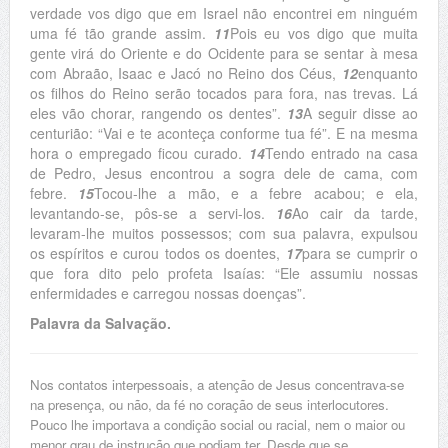
verdade vos digo que em Israel não encontrei em ninguém
uma fé tão grande assim.
11
Pois eu vos digo que muita
gente virá do Oriente e do Ocidente para se sentar à mesa
com Abraão, Isaac e Jacó no Reino dos Céus,
12
enquanto
os filhos do Reino serão tocados para fora, nas trevas. Lá
eles vão chorar, rangendo os dentes”.
13
A seguir disse ao
centurião: “Vai e te aconteça conforme tua fé”. E na mesma
hora o empregado ficou curado.
14
Tendo entrado na casa
de Pedro, Jesus encontrou a sogra dele de cama, com
febre.
15
Tocou-lhe a mão, e a febre acabou; e ela,
levantando-se, pôs-se a servi-los.
16
Ao cair da tarde,
levaram-lhe muitos possessos; com sua palavra, expulsou
os espíritos e curou todos os doentes,
17
para se cumprir o
que fora dito pelo profeta Isaías: “Ele assumiu nossas
enfermidades e carregou nossas doenças”.
Palavra da Salvação.
Nos contatos interpessoais, a atenção de Jesus concentrava-se
na presença, ou não, da fé no coração de seus interlocutores.
Pouco lhe importava a condição social ou racial, nem o maior ou
menor grau de instrução que podiam ter. Desde que se