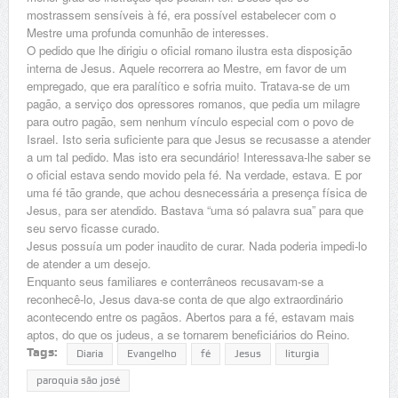
mostrassem sensíveis à fé, era possível estabelecer com o
Mestre uma profunda comunhão de interesses.
O pedido que lhe dirigiu o oficial romano ilustra esta disposição
interna de Jesus. Aquele recorrera ao Mestre, em favor de um
empregado, que era paralítico e sofria muito. Tratava-se de um
pagão, a serviço dos opressores romanos, que pedia um milagre
para outro pagão, sem nenhum vínculo especial com o povo de
Israel. Isto seria suficiente para que Jesus se recusasse a atender
a um tal pedido. Mas isto era secundário! Interessava-lhe saber se
o oficial estava sendo movido pela fé. Na verdade, estava. E por
uma fé tão grande, que achou desnecessária a presença física de
Jesus, para ser atendido. Bastava “uma só palavra sua” para que
seu servo ficasse curado.
Jesus possuía um poder inaudito de curar. Nada poderia impedi-lo
de atender a um desejo.
Enquanto seus familiares e conterrâneos recusavam-se a
reconhecê-lo, Jesus dava-se conta de que algo extraordinário
acontecendo entre os pagãos. Abertos para a fé, estavam mais
aptos, do que os judeus, a se tornarem beneficiários do Reino.
Tags:
Diaria
Evangelho
fé
Jesus
liturgia
paroquia são josé