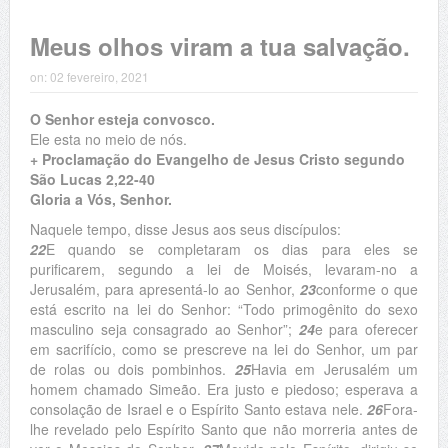
Meus olhos viram a tua salvação.
on:
02 fevereiro, 2021
O Senhor esteja convosco.
Ele esta no meio de nós.
+ Proclamação do Evangelho de Jesus Cristo segundo
São Lucas 2,22-40
Gloria a Vós, Senhor.
Naquele tempo, disse Jesus aos seus discípulos:
22
E quando se completaram os dias para eles se
purificarem, segundo a lei de Moisés, levaram-no a
Jerusalém, para apresentá-lo ao Senhor,
23
conforme o que
está escrito na lei do Senhor: “Todo primogênito do sexo
masculino seja consagrado ao Senhor”;
24
e para oferecer
em sacrifício, como se prescreve na lei do Senhor, um par
de rolas ou dois pombinhos.
25
Havia em Jerusalém um
homem chamado Simeão. Era justo e piedoso; esperava a
consolação de Israel e o Espírito Santo estava nele.
26
Fora-
lhe revelado pelo Espírito Santo que não morreria antes de