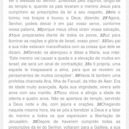
ver o Messias do Senhor.
27
Movido pelo Espírito, dirigiu-se
ao templo e, quando os pais levaram o menino Jesus para
cumprirem as prescrições da lei a seu respeito,
28
ele o
tomou nos braços e louvou a Deus, dizendo:
29
“Agora,
Senhor, podeis deixar ir em paz vosso servo,
conforme
vossa palavra,
30
porque meus olhos viram vossa salvação,
31
que preparastes diante de todos os povos,
32
luz para
iluminar as nações e glória de Israel, vosso povo”.
33
Seu pai
e sua mãe estavam maravilhados com as coisas que dele se
diziam.
34
Simeão os abençoou e disse a Maria, sua mãe:
“Este menino vai causar a queda e a elevação de muitos em
Israel; ele será um sinal de contradição;
35
a ti própria, uma
espada te traspassará a alma, para que se revelem os
pensamentos de muitos corações”.
36
Havia lá também uma
profetisa chamada Ana, filha de Fanuel, da tribo de Aser. Era
de idade muito avançada. Após sua virgindade, vivera sete
anos com seu marido,
37
ficou viúva e atingiu a idade de
oitenta e quatro anos. Não se apartava do templo, servindo
a Deus noite e dia, com jejuns e orações.
38
Chegando
naquela mesma hora, ela se pôs a bendizer a Deus e a falar
do menino a todos os que esperavam a libertação de
Jerusalém.
39
Depois de haverem cumprido todas as
prescrições da lei do Senhor, voltaram para a Galileia, a sua