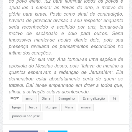
do povo eleito, luz para iluminar todos os povos e
ajudá-los a superar as trevas do erro, e motivo de
glória para Israel. Posto como sinal de contradição,
haveria de provocar divisão a seu respeito: enquanto
seria reconhecido e acolhido por uns, tornar-se-ia
motivo de escândalo e ódio para outros. Seria
impossível manter-se neutro diante dele, pois sua
presença revelaria os pensamentos escondidos no
íntimo dos corações.
Por sua vez, Ana tornou-se uma espécie de
apóstola do Messias Jesus, pois “falava do menino a
quantos esperavam a redenção de Jerusalém”. Ela
demonstrou estar absolutamente certa de quem se
tratava. Daí ter-se empenhado em dizer a todos que,
afinal, a salvação estava acontecendo.
Tags:
amor
Diaria
Evangelho
Evangelização
fé
Igreja
Jesus
liturgia
Maria
missa
paroquia são josé