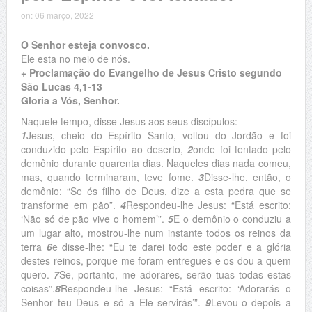
on:
06 março, 2022
O Senhor esteja convosco.
Ele esta no meio de nós.
+ Proclamação do Evangelho de Jesus Cristo segundo
São Lucas 4,1-13
Gloria a Vós, Senhor.
Naquele tempo, disse Jesus aos seus discípulos:
1
Jesus, cheio do Espírito Santo, voltou do Jordão e foi
conduzido pelo Espírito ao deserto,
2
onde foi tentado pelo
demônio durante quarenta dias. Naqueles dias nada comeu,
mas, quando terminaram, teve fome.
3
Disse-lhe, então, o
demônio: “Se és filho de Deus, dize a esta pedra que se
transforme em pão”.
4
Respondeu-lhe Jesus: “Está escrito:
‘Não só de pão vive o homem’”.
5
E o demônio o conduziu a
um lugar alto, mostrou-lhe num instante todos os reinos da
terra
6
e disse-lhe: “Eu te darei todo este poder e a glória
destes reinos, porque me foram entregues e os dou a quem
quero.
7
Se, portanto, me adorares, serão tuas todas estas
coisas”.
8
Respondeu-lhe Jesus: “Está escrito: ‘Adorarás o
Senhor teu Deus e só a Ele servirás’”.
9
Levou-o depois a