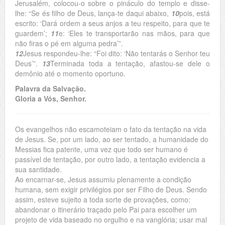
Jerusalém, colocou-o sobre o pináculo do templo e disse-
lhe: “Se és filho de Deus, lança-te daqui abaixo,
10
pois, está
escrito: ‘Dará ordem a seus anjos a teu respeito, para que te
guardem’;
11
e: ‘Eles te transportarão nas mãos, para que
não firas o pé em alguma pedra’”.
12
Jesus respondeu-lhe: “Foi dito: ‘Não tentarás o Senhor teu
Deus’”.
13
Terminada toda a tentação, afastou-se dele o
demônio até o momento oportuno.
Palavra da Salvação.
Gloria a Vós, Senhor.
Os evangelhos não escamoteiam o fato da tentação na vida
de Jesus. Se, por um lado, ao ser tentado, a humanidade do
Messias fica patente, uma vez que todo ser humano é
passível de tentação, por outro lado, a tentação evidencia a
sua santidade.
Ao encarnar-se, Jesus assumiu plenamente a condição
humana, sem exigir privilégios por ser Filho de Deus. Sendo
assim, esteve sujeito a toda sorte de provações, como:
abandonar o itinerário traçado pelo Pai para escolher um
projeto de vida baseado no orgulho e na vanglória; usar mal